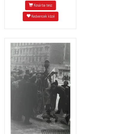
Kosárba tesz
Kedvencek közé