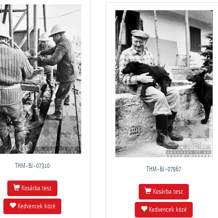
THM-BJ-07310
THM-BJ-07967
Kosárba tesz
Kosárba tesz
Kedvencek közé
Kedvencek közé