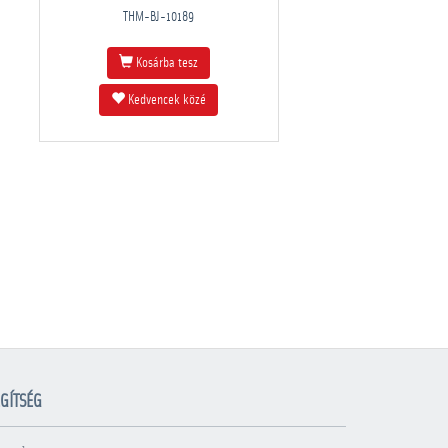
THM-BJ-10189
Kosárba tesz
Kedvencek közé
GÍTSÉG