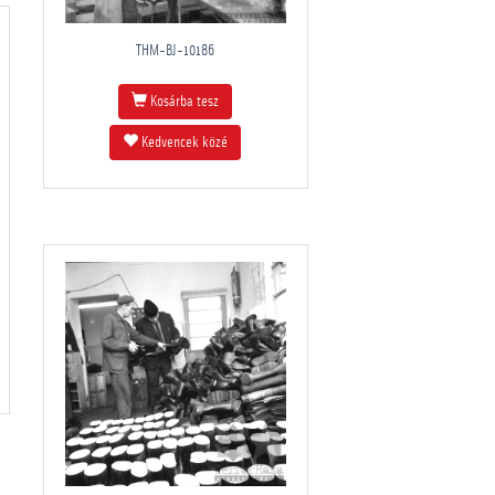
THM-BJ-10186
Kosárba tesz
Kedvencek közé