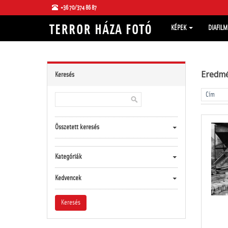
+36 70/374 86 87
KÉPEK
DIAFIL
Eredm
Keresés
Összetett keresés
Kategóriák
Kedvencek