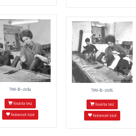
THM-BJ-10184
THM-BJ-10185
Kosárba tesz
Kosárba tesz
Kedvencek közé
Kedvencek közé