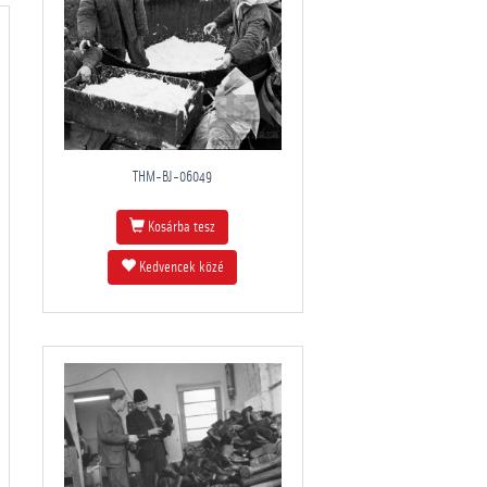
THM-BJ-06049
Kosárba tesz
Kedvencek közé