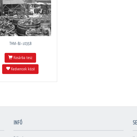
THM-BJ-10358
Kosárba tesz
Kedvencek közé
INFÓ
SE