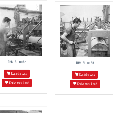
THM-BJ-10187
THM-BJ-10188
Kosárba tesz
Kosárba tesz
Kedvencek közé
Kedvencek közé