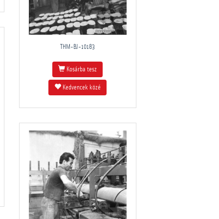
THM-BJ-10183
Kosárba tesz
Kedvencek közé