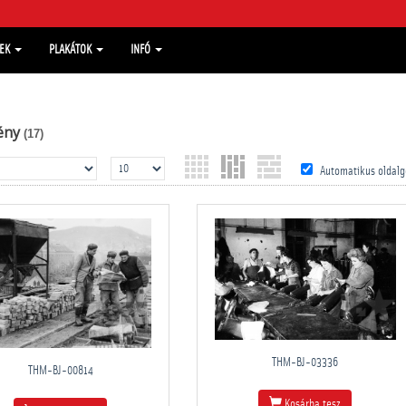
MEK
PLAKÁTOK
INFÓ
ény
(17)
Automatikus oldalg
THM-BJ-03336
THM-BJ-00814
Kosárba tesz