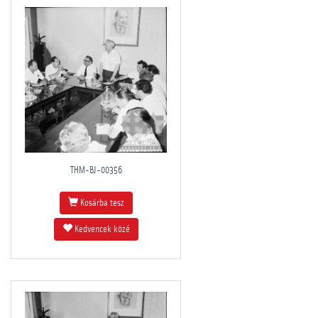
THM-BJ-00356
Kosárba tesz
Kedvencek közé