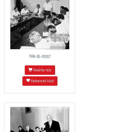
THM-BJ-00357
Kosárba tesz
Kedvencek közé