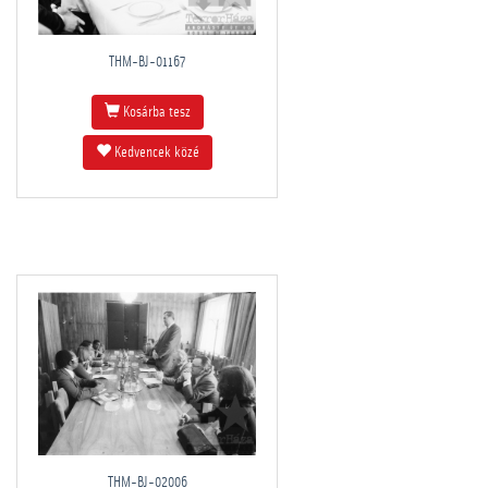
THM-BJ-01167
Kosárba tesz
Kedvencek közé
THM-BJ-02006