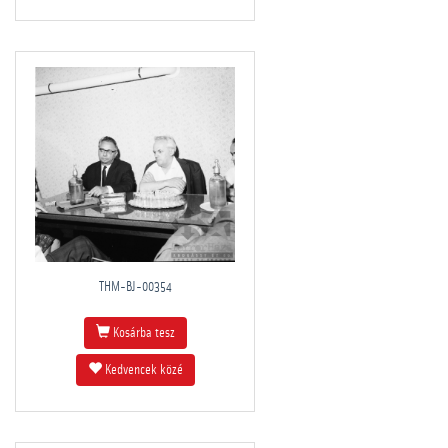
THM-BJ-00354
Kosárba tesz
Kedvencek közé