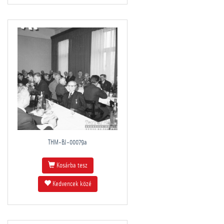
THM-BJ-00079a
Kosárba tesz
Kedvencek közé