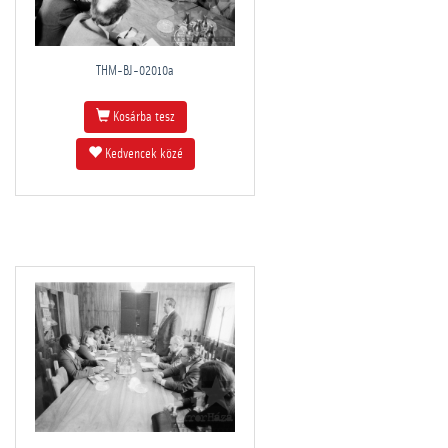
THM-BJ-02010a
Kosárba tesz
Kedvencek közé