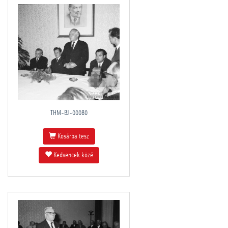
THM-BJ-00080
Kosárba tesz
Kedvencek közé