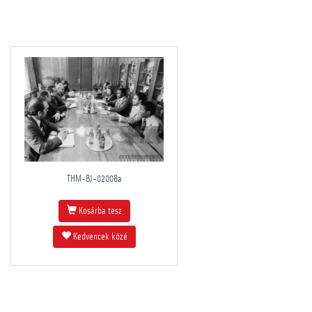
THM-BJ-02008a
Kosárba tesz
Kedvencek közé