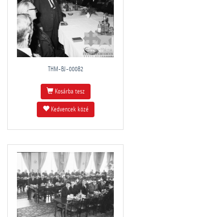
THM-BJ-00082
Kosárba tesz
Kedvencek közé