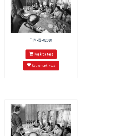
THM-BJ-02010
Kosárba tesz
Kedvencek közé