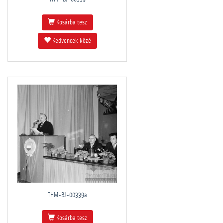
Kosárba tesz
Kedvencek közé
THM-BJ-00339a
Kosárba tesz