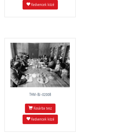
Kedvencek közé
THM-BJ-02008
Kosárba tesz
Kedvencek közé