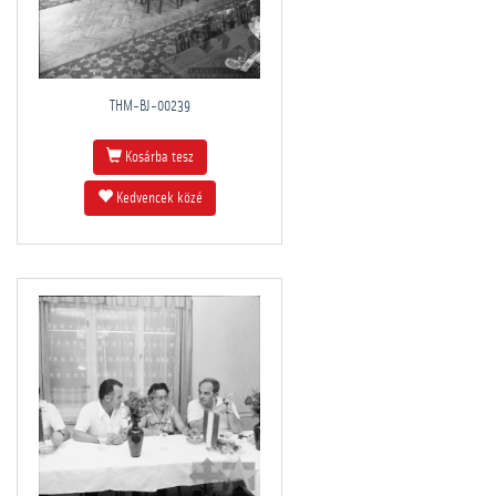
THM-BJ-00239
Kosárba tesz
Kedvencek közé