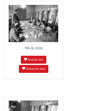
THM-BJ-02009
Kosárba tesz
Kedvencek közé