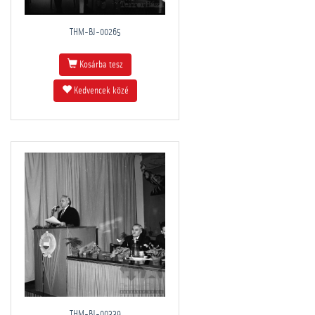
THM-BJ-00265
Kosárba tesz
Kedvencek közé
THM-BJ-00339