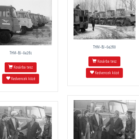
THM-BJ-04260
THM-BJ-04261
Kosárba tesz
Kosárba tesz
Kedvencek közé
Kedvencek közé