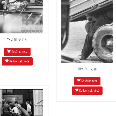
THM-BJ-05337a
Kosárba tesz
Kedvencek közé
THM-BJ-05339
Kosárba tesz
Kedvencek közé