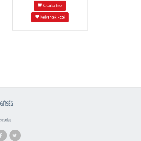
Kosárba tesz
Kedvencek közé
GÍTSÉG
pcsolat