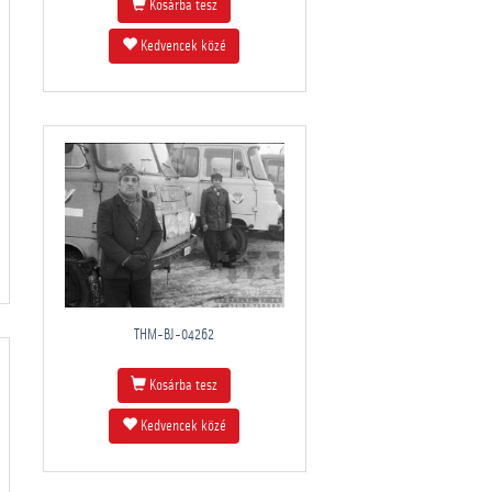
Kosárba tesz
Kedvencek közé
THM-BJ-04262
Kosárba tesz
Kedvencek közé