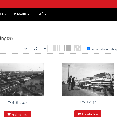
MEK
PLAKÁTOK
INFÓ
ény
(32)
Automatikus oldalg
THM-BJ-01478
THM-BJ-01477
Kosárba tesz
Kosárba tesz