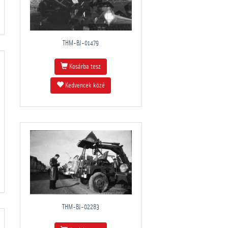
THM-BJ-01479
Kosárba tesz
Kedvencek közé
THM-BJ-02283