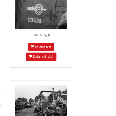
THM-BJ-05336
Kosárba tesz
Kedvencek közé