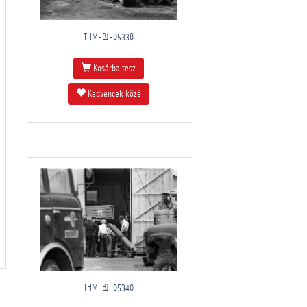
THM-BJ-05338
Kosárba tesz
Kedvencek közé
THM-BJ-05340