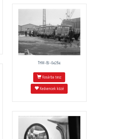
THM-BJ-04264
Kosárba tesz
Kedvencek közé