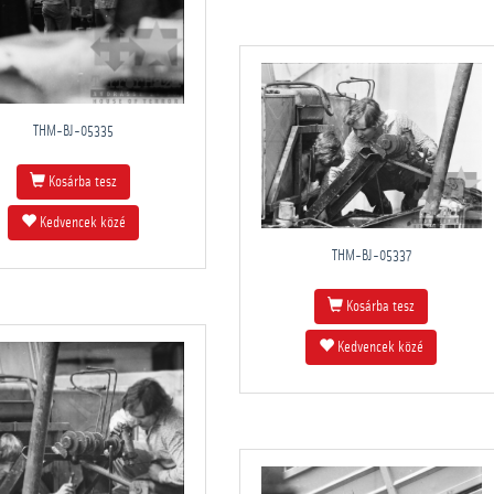
THM-BJ-05335
Kosárba tesz
Kedvencek közé
THM-BJ-05337
Kosárba tesz
Kedvencek közé