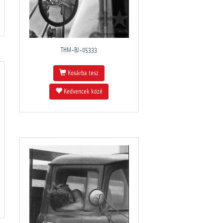
THM-BJ-05333
Kosárba tesz
Kedvencek közé