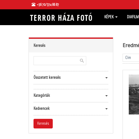
+36 70/374 86 87
KÉPEK
DIAFIL
Eredm
Keresés
Összetett keresés
Kategóriák
Kedvencek