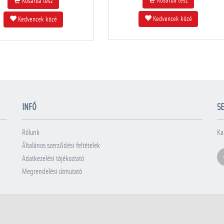
Kosárba tesz
Kosárba tesz
Kedvencek közé
Kedvencek közé
INFÓ
SE
Rólunk
Ka
Általános szerződési feltételek
Adatkezelési tájékoztató
Megrendelési útmutató