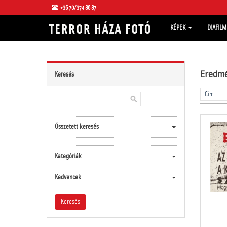
+36 70/374 86 87
KÉPEK
DIAFIL
Eredm
Keresés
Összetett keresés
Kategóriák
Kedvencek