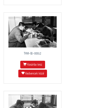
THM-BJ-00012
Kosárba tesz
Kedvencek közé