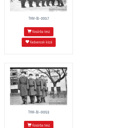
THM-BJ-00017
Kosárba tesz
Kedvencek közé
THM-BJ-00059
Kosárba tesz