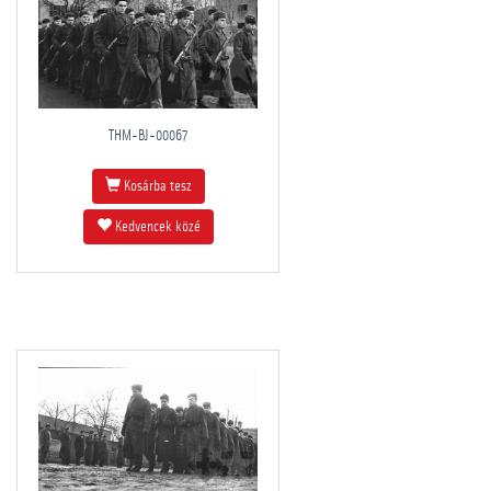
THM-BJ-00067
Kosárba tesz
Kedvencek közé