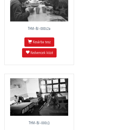
THM-BJ-00012a
Kosárba tesz
Kedvencek közé
THM-BJ-00013