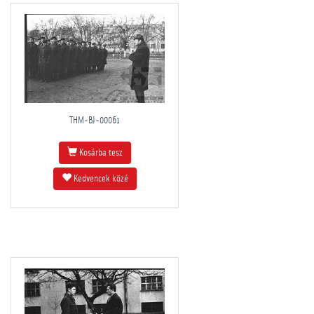
THM-BJ-00061
Kosárba tesz
Kedvencek közé