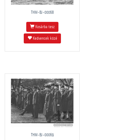
THM-BJ-00068
Kosárba tesz
Kedvencek közé
THM-BJ-00069