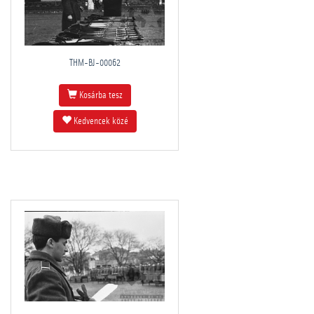
THM-BJ-00062
Kosárba tesz
Kedvencek közé