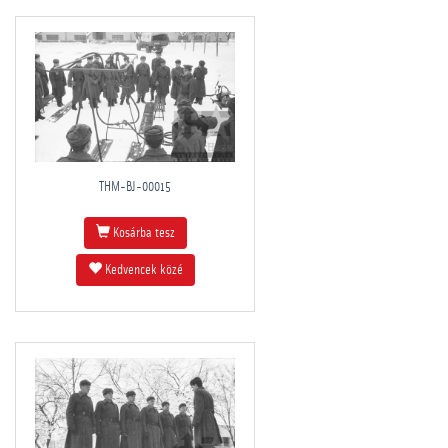
THM-BJ-00015
Kosárba tesz
Kedvencek közé