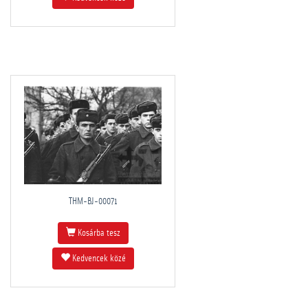
THM-BJ-00071
Kosárba tesz
Kedvencek közé