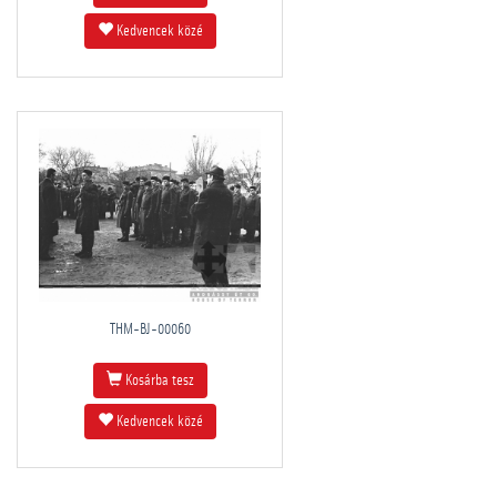
Kedvencek közé
THM-BJ-00060
Kosárba tesz
Kedvencek közé