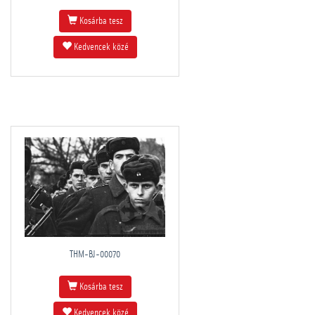
Kosárba tesz
Kedvencek közé
THM-BJ-00070
Kosárba tesz
Kedvencek közé