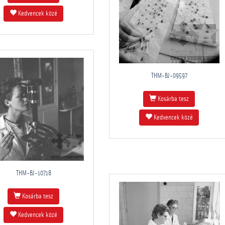
Kedvencek közé
THM-BJ-09597
Kosárba tesz
Kedvencek közé
THM-BJ-10718
Kosárba tesz
Kedvencek közé