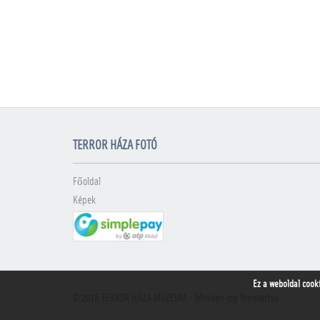
TERROR HÁZA FOTÓ
Főoldal
Képek
Ez a weboldal cook
© 2018
TERROR HÁZA MÚZEUM
- Minden jog fenntartva