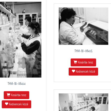
THM-BJ-06415
Kosárba tesz
Kedvencek közé
THM-BJ-06414
Kosárba tesz
Kedvencek közé