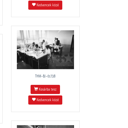
Kedvencek közé
THM-BJ-01738
Kosárba tesz
Kedvencek közé