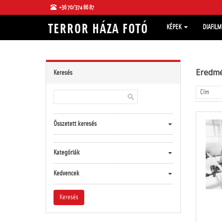
+36 70/374 86 87
KÉPEK
DIAFIL
Eredm
Keresés
Összetett keresés
Kategóriák
Kedvencek