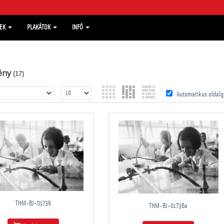
MEK
PLAKÁTOK
INFÓ
ény
(17)
Automatikus oldalg
THM-BJ-01736
THM-BJ-01736a