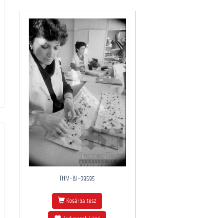
THM-BJ-09595
Kosárba tesz