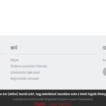
INFÓ
SE
Rólunk
Ka
Általános szerződési feltételek
Adatkezelési tájékoztató
Megrendelési útmutató
ie-kat (sütiket) használ azért, hogy weboldalunk használata során a lehető legjobb élményt 
A weboldalunkon történő további böngészéssel hozzájárul a cookie-k használatához.
Folytatás
Tudjon meg többet