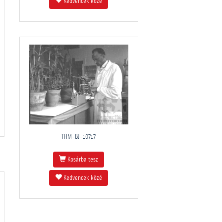
Kedvencek közé
THM-BJ-10717
Kosárba tesz
Kedvencek közé