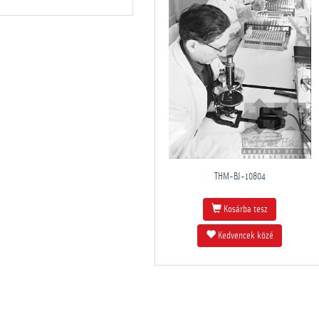
THM-BJ-10804
Kosárba tesz
Kedvencek közé