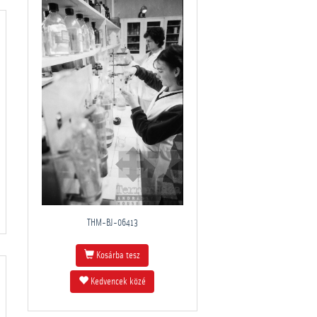
THM-BJ-06413
Kosárba tesz
Kedvencek közé