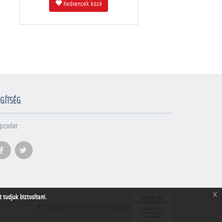
Kedvencek közé
GÍTSÉG
pcsolat
x
tudjuk biztosítani.
A honlapot a PRAE.HU Kft. készítette