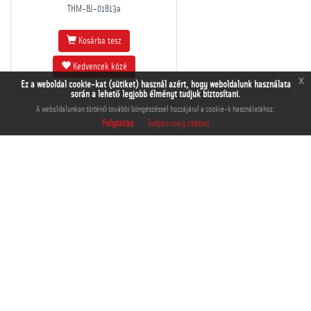
THM-BJ-01813a
Kosárba tesz
Kedvencek közé
x
Ez a weboldal cookie-kat (sütiket) használ azért, hogy weboldalunk használata
során a lehető legjobb élményt tudjuk biztosítani.
A weboldalunkon történő további böngészéssel hozzájárul a cookie-k használatához.
Folytatás
Tudjon meg többet
THM-BJ-01814
Kosárba tesz
Kedvencek közé