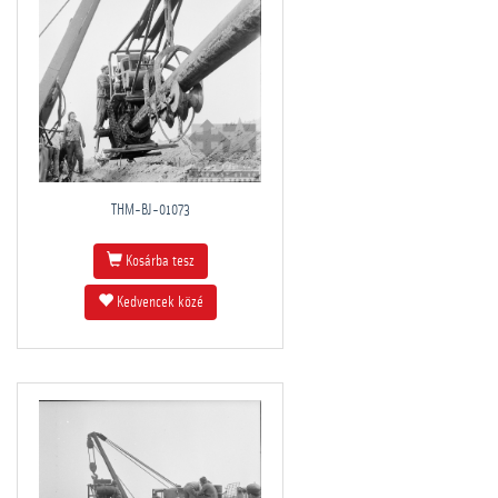
THM-BJ-01073
Kosárba tesz
Kedvencek közé