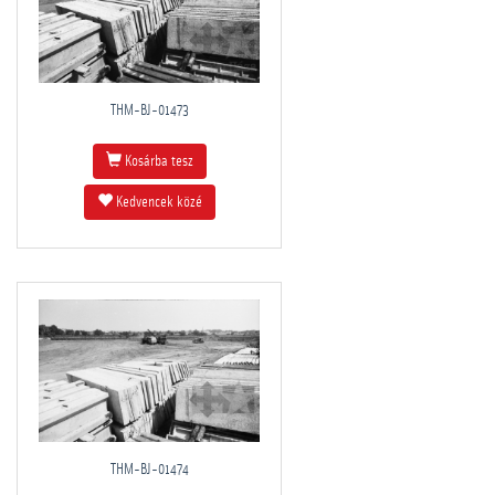
THM-BJ-01473
Kosárba tesz
Kedvencek közé
THM-BJ-01474