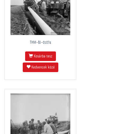
THM-BJ-01074
Kosárba tesz
Kedvencek közé