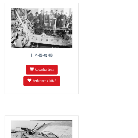
THM-BJ-01788
Kosárba tesz
Kedvencek közé