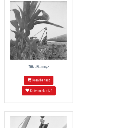
THM-BJ-01072
Kosárba tesz
Kedvencek közé