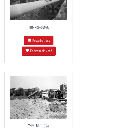
THM-BJ-01075
Kosárba tesz
Kedvencek közé
THM-BJ-01334