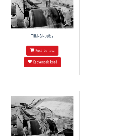
THM-BJ-01813
Kosárba tesz
Kedvencek közé