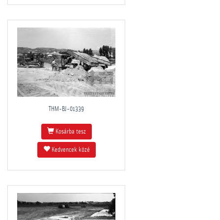
THM-BJ-01339
Kosárba tesz
Kedvencek közé