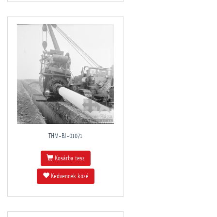
THM-BJ-01071
Kosárba tesz
Kedvencek közé