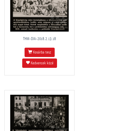
THM-DIA-2018.2.13.18
Kosárba tesz
Kedvencek közé