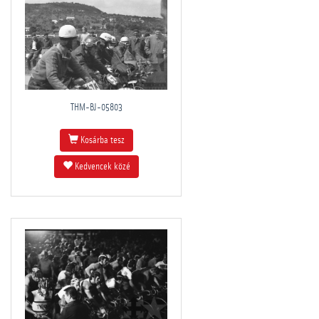
THM-BJ-05803
Kosárba tesz
Kedvencek közé