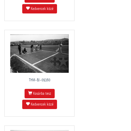
Kedvencek közé
THM-BJ-09360
Kosárba tesz
Kedvencek közé