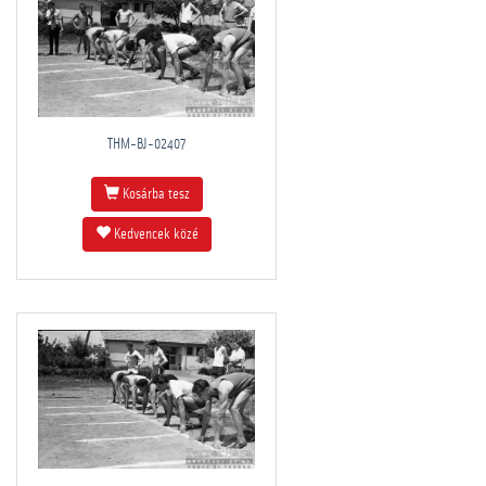
THM-BJ-02407
Kosárba tesz
Kedvencek közé