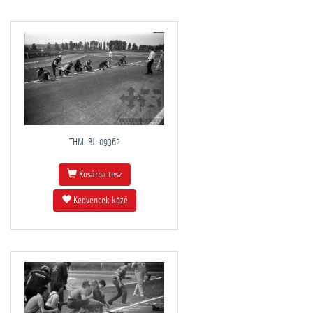
THM-BJ-09362
Kosárba tesz
Kedvencek közé