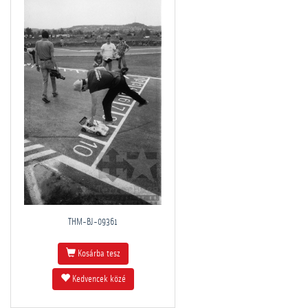
THM-BJ-09361
Kosárba tesz
Kedvencek közé