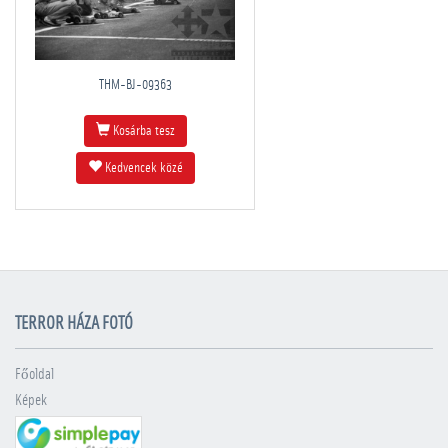
THM-BJ-09363
Kosárba tesz
Kedvencek közé
TERROR HÁZA FOTÓ
Főoldal
Képek