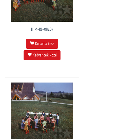
THM-BJ-08287
Kosárba tesz
Kedvencek közé