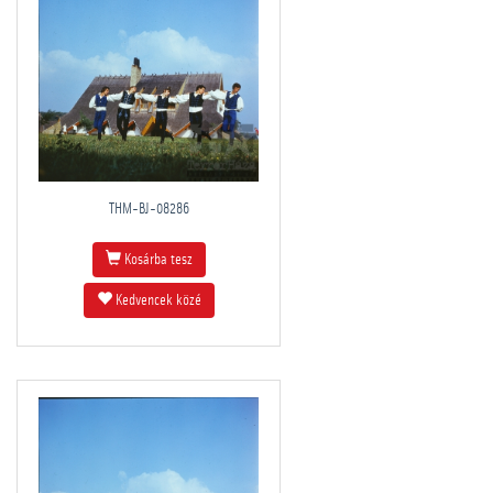
THM-BJ-08286
Kosárba tesz
Kedvencek közé