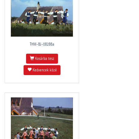
THM-BJ-08286a
Kosárba tesz
Kedvencek közé