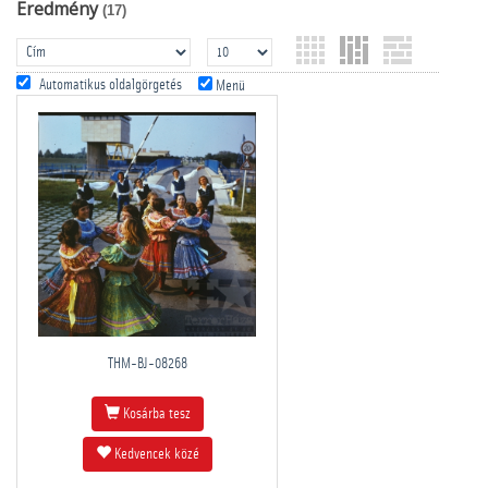
Eredmény
(17)
Automatikus oldalgörgetés
Menü
THM-BJ-08268
Kosárba tesz
Kedvencek közé