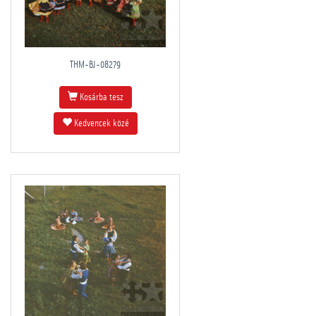
THM-BJ-08279
Kosárba tesz
Kedvencek közé