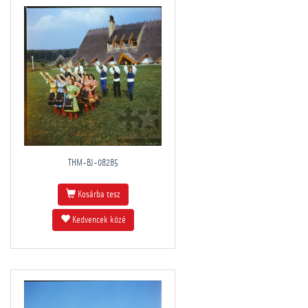
THM-BJ-08285
Kosárba tesz
Kedvencek közé