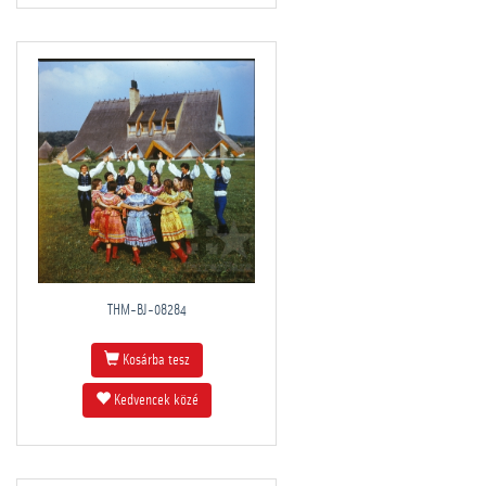
THM-BJ-08284
Kosárba tesz
Kedvencek közé