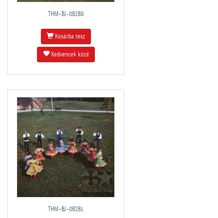
THM-BJ-08280
Kosárba tesz
Kedvencek közé
THM-BJ-08281