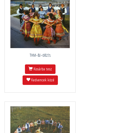
THM-BJ-08271
Kosárba tesz
Kedvencek közé