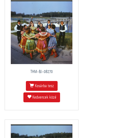
THM-BJ-08270
Kosárba tesz
Kedvencek közé