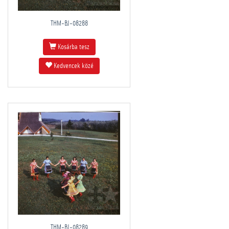
THM-BJ-08288
Kosárba tesz
Kedvencek közé
THM-BJ-08289