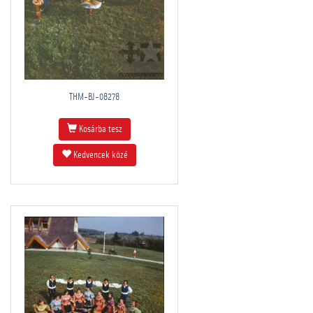
THM-BJ-08278
Kosárba tesz
Kedvencek közé