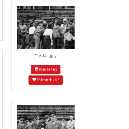
THM-BJ-03905
Kosárba tesz
Kedvencek közé