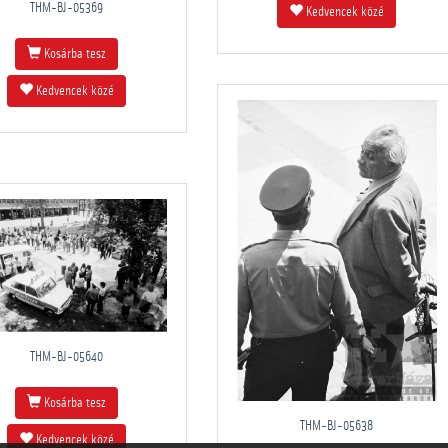
THM-BJ-05369
Kedvencek közé
Kosárba tesz
Kedvencek közé
THM-BJ-05640
Kosárba tesz
THM-BJ-05638
Kedvencek közé