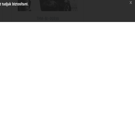
x
tudjuk biztosítani.
THM-BJ-05639
Kosárba tesz
Kedvencek közé