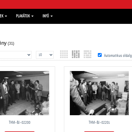
MEK
PLAKÁTOK
INFÓ
ény
(31)
Automatikus oldalg
THM-BJ-02200
THM-BJ-02201