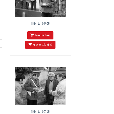
THM-BJ-03908
Kosárba tesz
Kedvencek közé
THM-BJ-05368