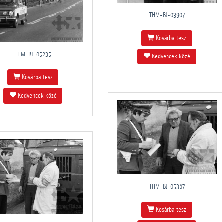
THM-BJ-03907
Kosárba tesz
THM-BJ-05235
Kedvencek közé
Kosárba tesz
Kedvencek közé
THM-BJ-05367
Kosárba tesz