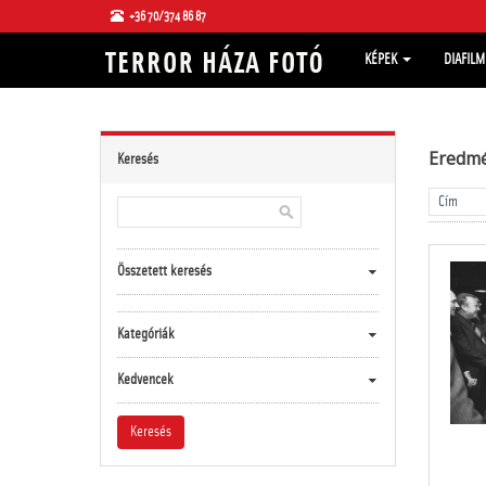
+36 70/374 86 87
KÉPEK
DIAFIL
Eredm
Keresés
Összetett keresés
Kategóriák
Kedvencek