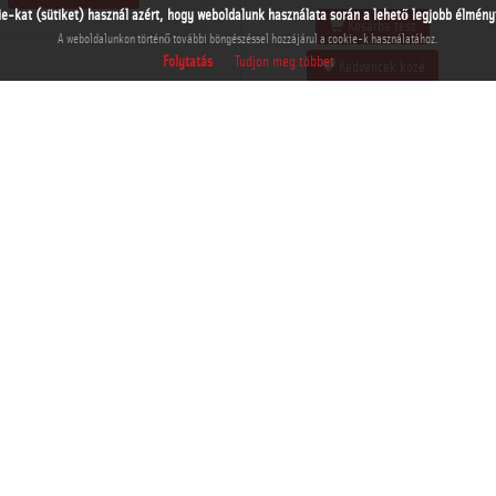
ie-kat (sütiket) használ azért, hogy weboldalunk használata során a lehető legjobb élményt 
Kosárba tesz
A weboldalunkon történő további böngészéssel hozzájárul a cookie-k használatához.
Folytatás
Tudjon meg többet
Kedvencek közé
THM-BJ-05640a
Kosárba tesz
THM-BJ-05641
Kedvencek közé
Kosárba tesz
Kedvencek közé