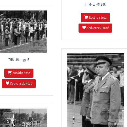
THM-BJ-03295
Kosárba tesz
Kedvencek közé
THM-BJ-03906
Kosárba tesz
Kedvencek közé