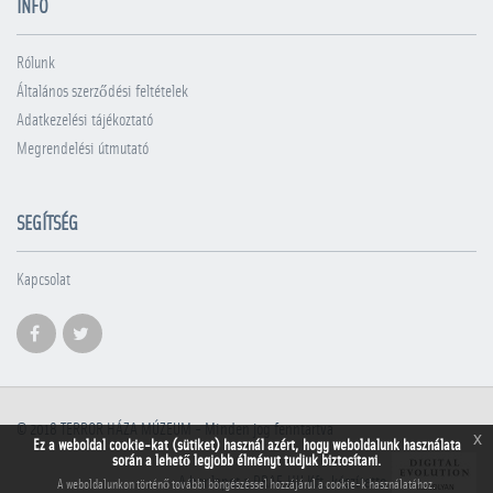
INFÓ
Rólunk
Általános szerződési feltételek
Adatkezelési tájékoztató
Megrendelési útmutató
SEGÍTSÉG
Kapcsolat
© 2018
TERROR HÁZA MÚZEUM
- Minden jog fenntartva
x
Ez a weboldal cookie-kat (sütiket) használ azért, hogy weboldalunk használata
során a lehető legjobb élményt tudjuk biztosítani.
A honlapot a PRAE.HU Kft. készítette
A weboldalunkon történő további böngészéssel hozzájárul a cookie-k használatához.