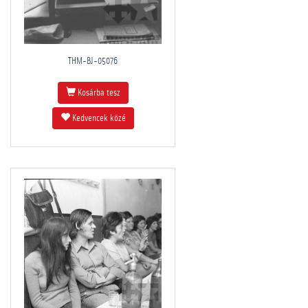
THM-BJ-05076
Kosárba tesz
Kedvencek közé