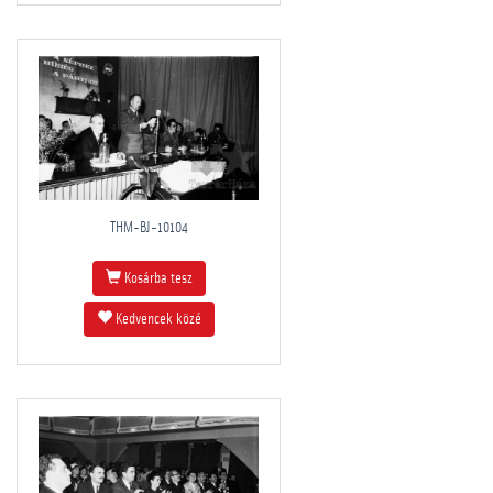
THM-BJ-10104
Kosárba tesz
Kedvencek közé