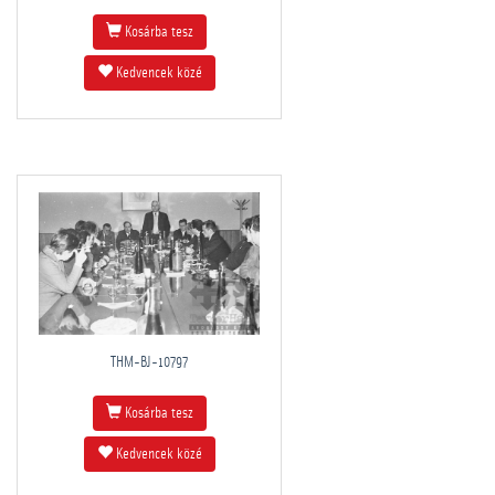
Kosárba tesz
Kedvencek közé
THM-BJ-10797
Kosárba tesz
Kedvencek közé