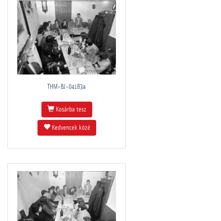
THM-BJ-04183a
Kosárba tesz
Kedvencek közé