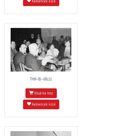
Kedvencek közé
THM-BJ-08122
Kosárba tesz
Kedvencek közé