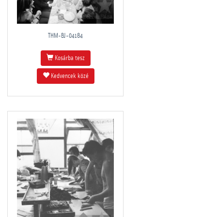
THM-BJ-04184
Kosárba tesz
Kedvencek közé