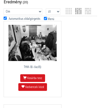
Eredmény
(20)
Automatikus oldalgörgetés
Menü
THM-BJ-04183
Kosárba tesz
Kedvencek közé