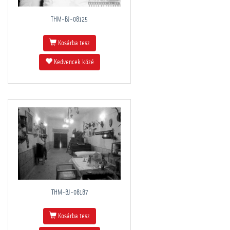
THM-BJ-08125
Kosárba tesz
Kedvencek közé
THM-BJ-08187
Kosárba tesz