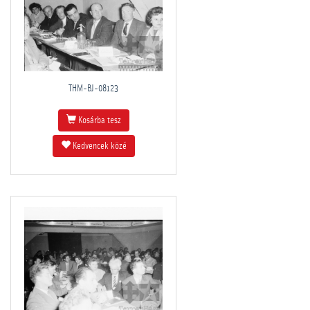
THM-BJ-08123
Kosárba tesz
Kedvencek közé