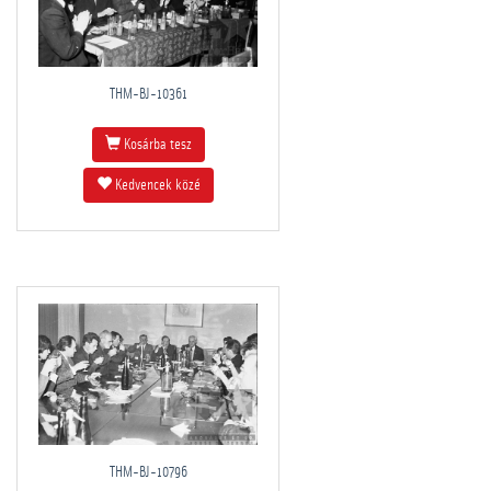
THM-BJ-10361
Kosárba tesz
Kedvencek közé
THM-BJ-10796