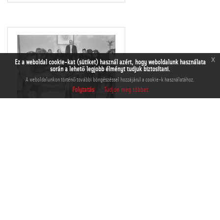
x
Ez a weboldal cookie-kat (sütiket) használ azért, hogy weboldalunk használata
során a lehető legjobb élményt tudjuk biztosítani.
A weboldalunkon történő további böngészéssel hozzájárul a cookie-k használatához.
Folytatás
Tudjon meg többet
THM-BJ-10798
Kosárba tesz
Kedvencek közé