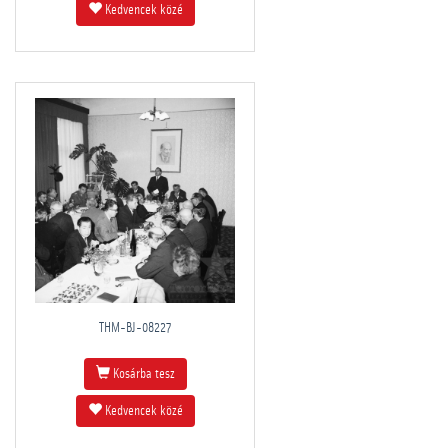
Kedvencek közé
THM-BJ-08227
Kosárba tesz
Kedvencek közé