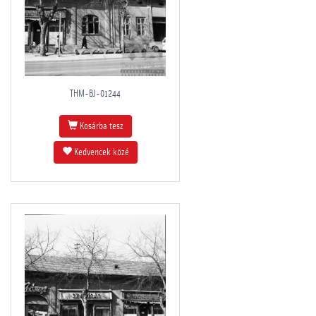
THM-BJ-01244
Kosárba tesz
Kedvencek közé