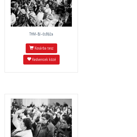
THM-BJ-01892a
Kosárba tesz
Kedvencek közé