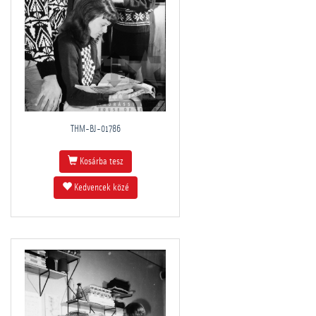
THM-BJ-01786
Kosárba tesz
Kedvencek közé