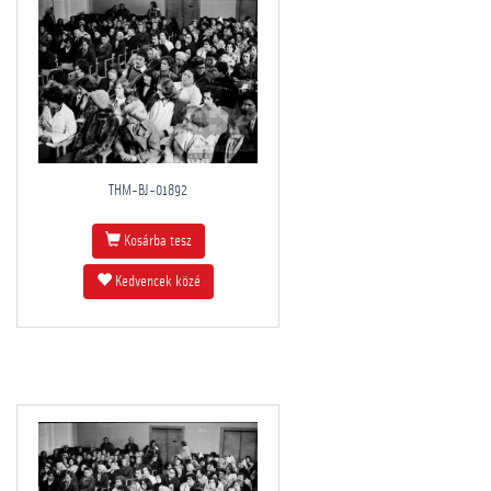
THM-BJ-01892
Kosárba tesz
Kedvencek közé