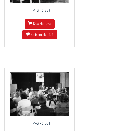
THM-BJ-01888
Kosárba tesz
Kedvencek közé
THM-BJ-01889