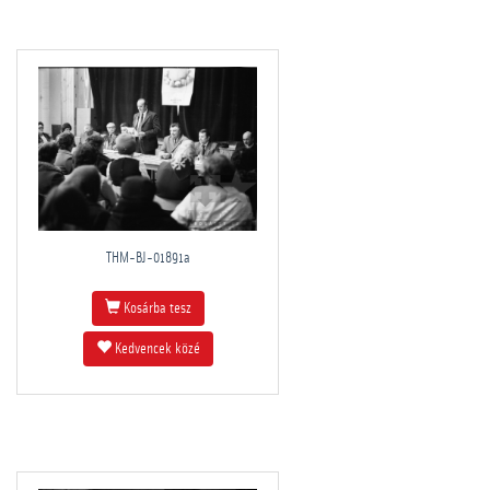
THM-BJ-01891a
Kosárba tesz
Kedvencek közé