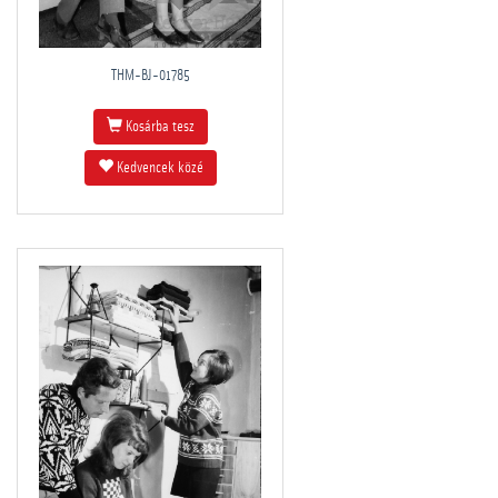
THM-BJ-01785
Kosárba tesz
Kedvencek közé