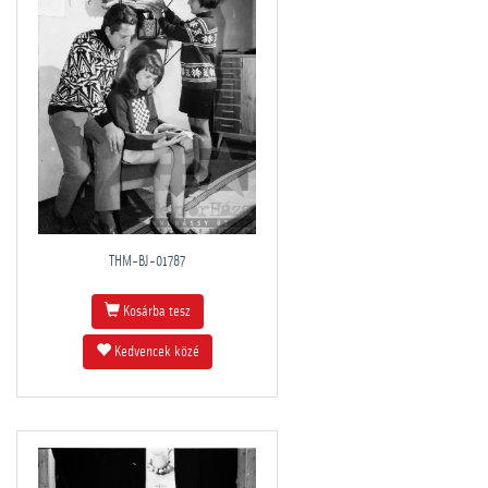
THM-BJ-01787
Kosárba tesz
Kedvencek közé