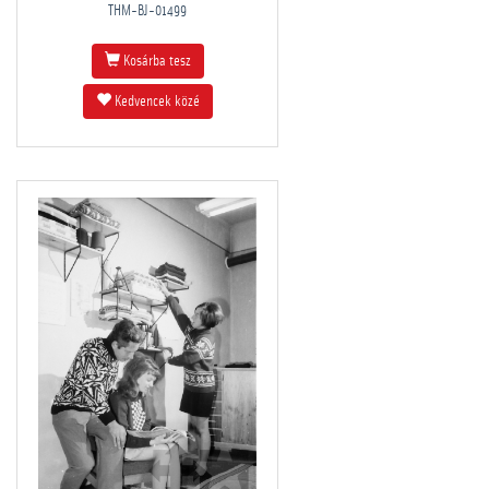
THM-BJ-01499
Kosárba tesz
Kedvencek közé