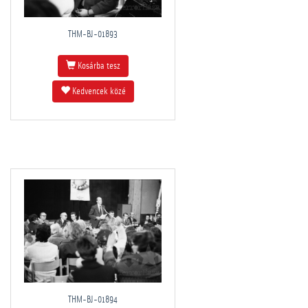
THM-BJ-01893
Kosárba tesz
Kedvencek közé
THM-BJ-01894