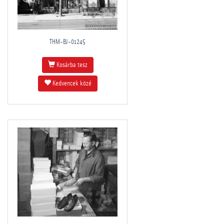
THM-BJ-01245
Kosárba tesz
Kedvencek közé