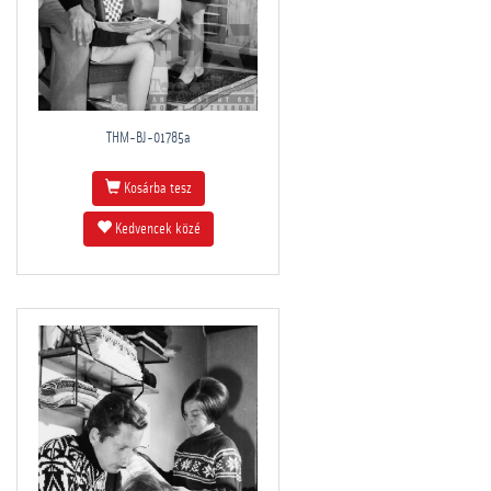
THM-BJ-01785a
Kosárba tesz
Kedvencek közé