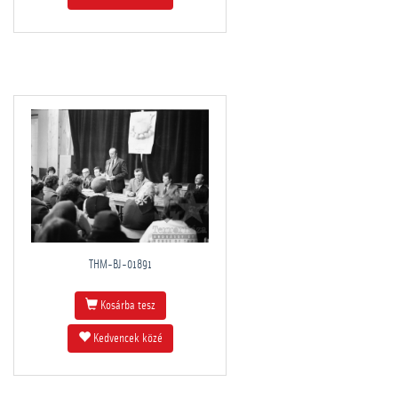
THM-BJ-01891
Kosárba tesz
Kedvencek közé