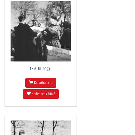
THM-BJ-00331
Kosárba tesz
Kedvencek közé