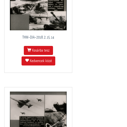
THM-DIA-2018.2.15.14
Kosárba tesz
Kedvencek közé