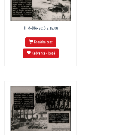
THM-DIA-2018.2.15.09
Kosárba tesz
Kedvencek közé