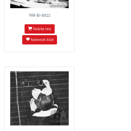
THM-BJ-00522
Kosárba tesz
Kedvencek közé