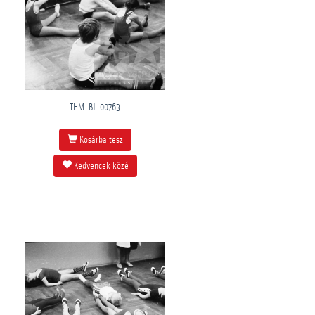
THM-BJ-00763
Kosárba tesz
Kedvencek közé