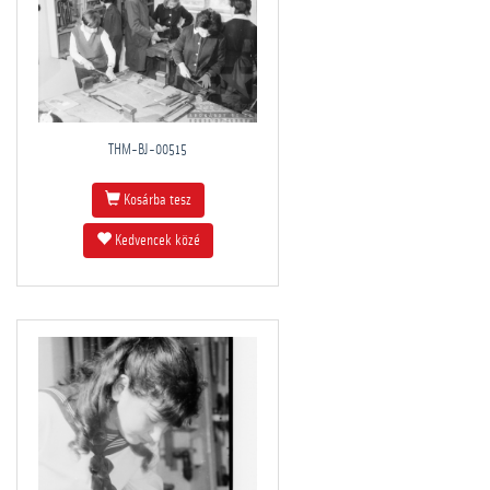
THM-BJ-00515
Kosárba tesz
Kedvencek közé