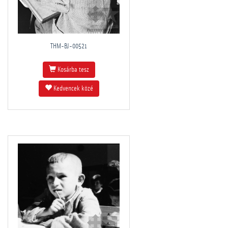
THM-BJ-00521
Kosárba tesz
Kedvencek közé