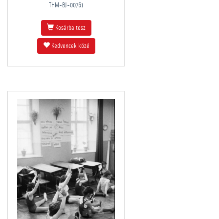
THM-BJ-00761
Kosárba tesz
Kedvencek közé