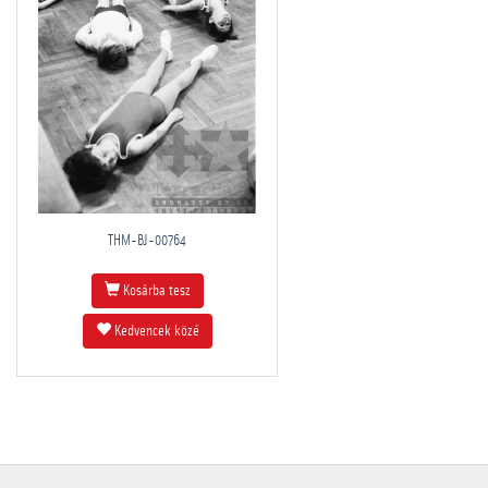
THM-BJ-00764
Kosárba tesz
Kedvencek közé