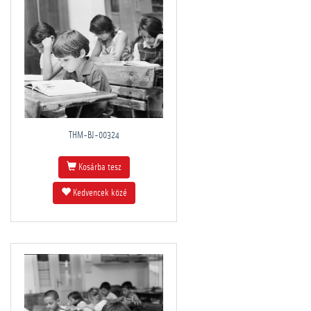
THM-BJ-00324
Kosárba tesz
Kedvencek közé