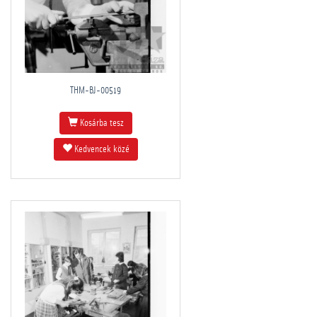
THM-BJ-00519
Kosárba tesz
Kedvencek közé