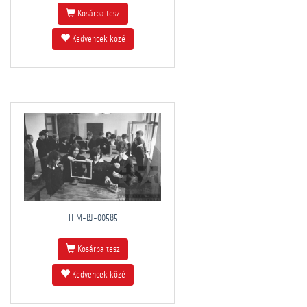
Kosárba tesz
Kedvencek közé
THM-BJ-00585
Kosárba tesz
Kedvencek közé