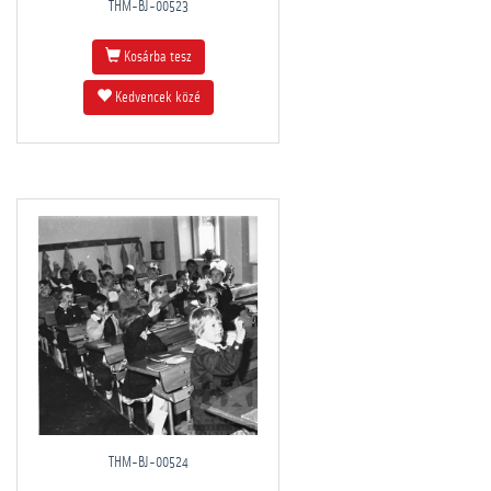
THM-BJ-00523
Kosárba tesz
Kedvencek közé
THM-BJ-00524