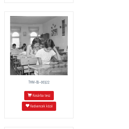
THM-BJ-00322
Kosárba tesz
Kedvencek közé