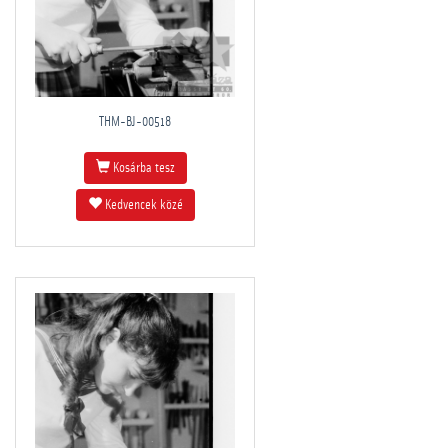
THM-BJ-00518
Kosárba tesz
Kedvencek közé