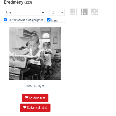
Eredmény
(223)
Automatikus oldalgörgetés
Menü
THM-BJ-00321
Kosárba tesz
Kedvencek közé