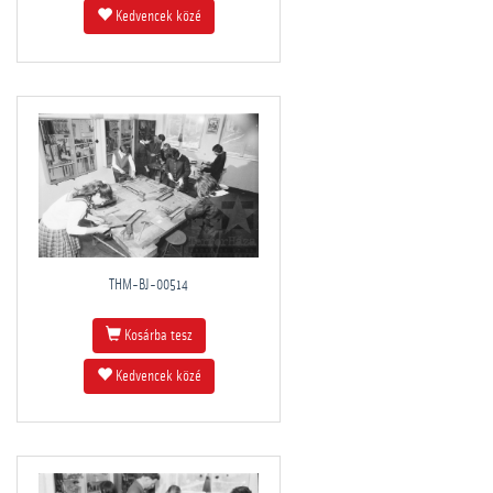
Kedvencek közé
THM-BJ-00514
Kosárba tesz
Kedvencek közé