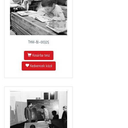
THM-BJ-00325
Kosárba tesz
Kedvencek közé