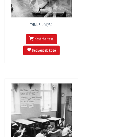
THM-BJ-00762
Kosárba tesz
Kedvencek közé