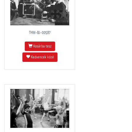
THM-BJ-00587
Kosárba tesz
Kedvencek közé