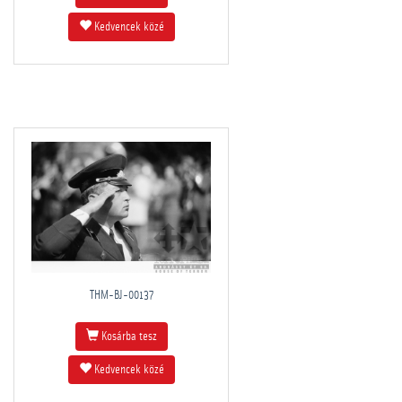
Kedvencek közé
THM-BJ-00137
Kosárba tesz
Kedvencek közé