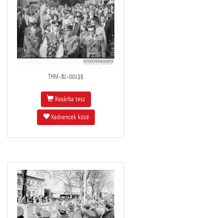
THM-BJ-00139
Kosárba tesz
Kedvencek közé