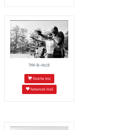
THM-BJ-00126
Kosárba tesz
Kedvencek közé