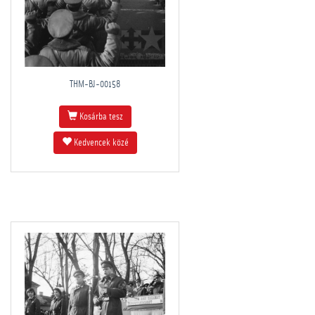
THM-BJ-00158
Kosárba tesz
Kedvencek közé