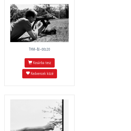
THM-BJ-00120
Kosárba tesz
Kedvencek közé