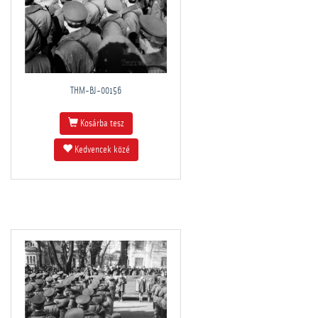
THM-BJ-00156
Kosárba tesz
Kedvencek közé