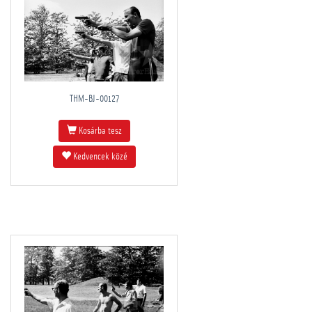
THM-BJ-00127
Kosárba tesz
Kedvencek közé