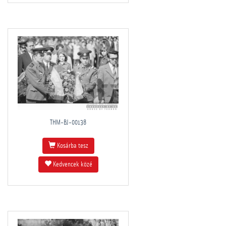
THM-BJ-00138
Kosárba tesz
Kedvencek közé