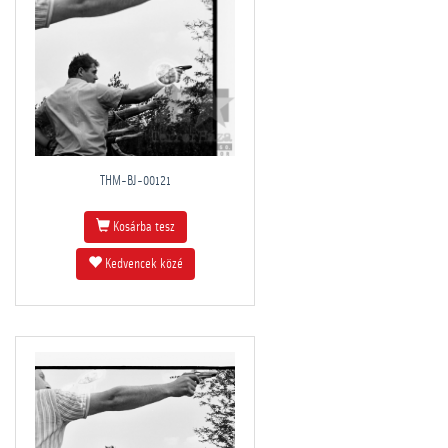
THM-BJ-00121
Kosárba tesz
Kedvencek közé