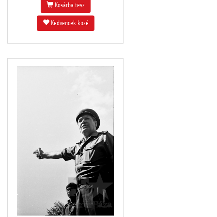
Kosárba tesz
Kedvencek közé