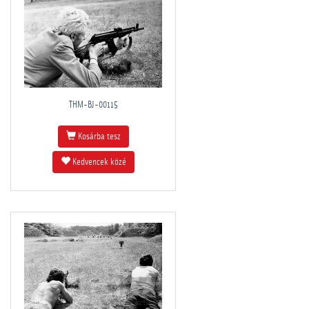
THM-BJ-00115
Kosárba tesz
Kedvencek közé