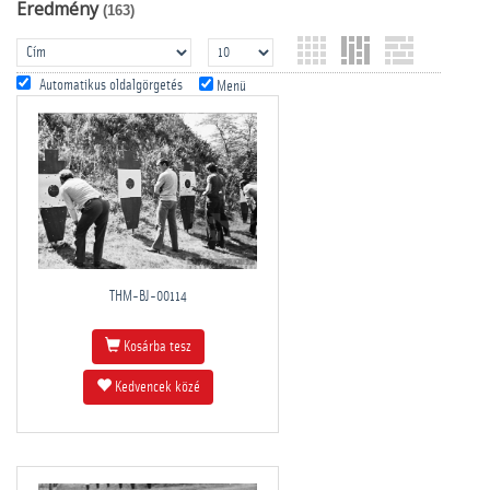
Eredmény
(163)
Automatikus oldalgörgetés
Menü
THM-BJ-00114
Kosárba tesz
Kedvencek közé