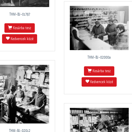
THM-BJ-01797
Kosárba tesz
Kedvencek közé
THM-BJ-02000a
Kosárba tesz
Kedvencek közé
THM-BJ-02012