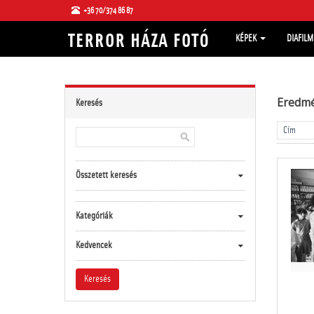
+36 70/374 86 87
KÉPEK
DIAFIL
Eredm
Keresés
Összetett keresés
Kategóriák
Kedvencek