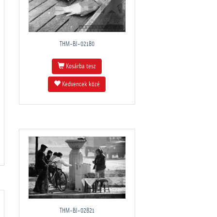
THM-BJ-02180
Kosárba tesz
Kedvencek közé
THM-BJ-02821