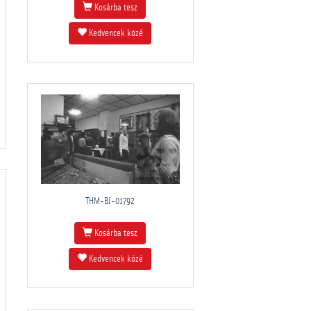
Kosárba tesz
Kedvencek közé
THM-BJ-01792
Kosárba tesz
Kedvencek közé