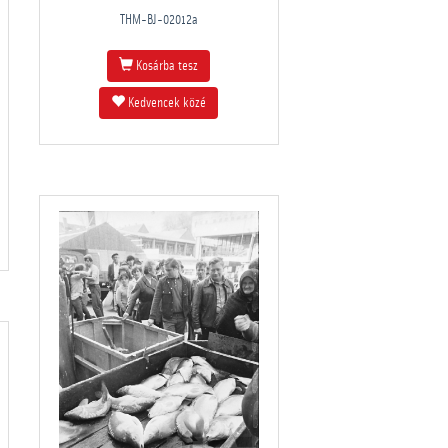
THM-BJ-02012a
Kosárba tesz
Kedvencek közé