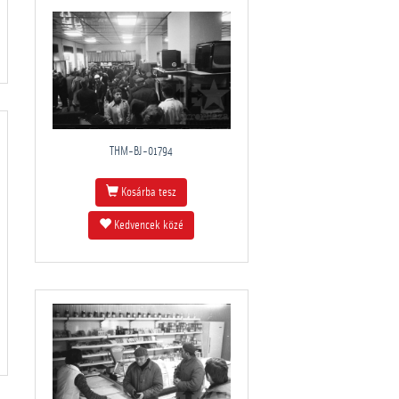
THM-BJ-01794
Kosárba tesz
Kedvencek közé