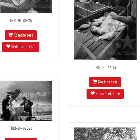
THM-BJ-02179
Kosárba tesz
Kedvencek közé
THM-BJ-02181
Kosárba tesz
Kedvencek közé
THM-BJ-02820