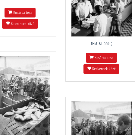
Kosárba tesz
Kedvencek közé
THM-BJ-02013
Kosárba tesz
Kedvencek közé