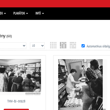
MEK
PLAKÁTOK
INFÓ
ény
(60)
Automatikus oldalg
THM-BJ-00928