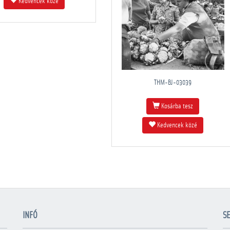
Kedvencek közé
THM-BJ-03039
Kosárba tesz
Kedvencek közé
INFÓ
SE