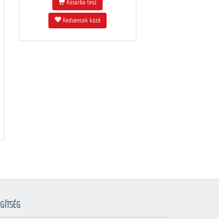
Kosárba tesz
Kedvencek közé
GÍTSÉG