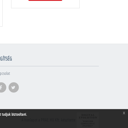
GÍTSÉG
pcsolat
x
tudjuk biztosítani.
A honlapot a PRAE.HU Kft. készítette