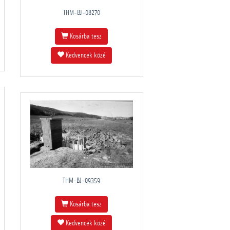
THM-BJ-08270
Kosárba tesz
Kedvencek közé
THM-BJ-09359
Kosárba tesz
Kedvencek közé