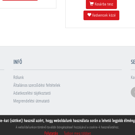
Kosárba tesz
Kedvencek közé
INFÓ
SE
Rólunk
Ka
Általános szerződési feltételek
Adatkezelési tájékoztató
Megrendelési útmutató
ie-kat (sütiket) használ azért, hogy weboldalunk használata során a lehető legjobb élményt 
A weboldalunkon történő további böngészéssel hozzájárul a cookie-k használatához.
Folytatás
Tudjon meg többet