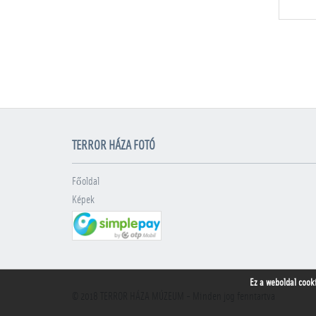
TERROR HÁZA FOTÓ
Főoldal
Képek
Ez a weboldal cook
© 2018
TERROR HÁZA MÚZEUM
- Minden jog fenntartva