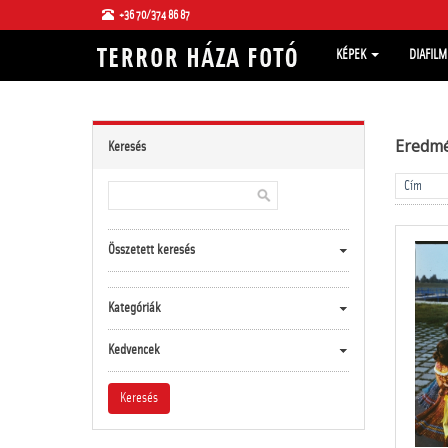
+36 70/374 86 87
KÉPEK
DIAFIL
Eredm
Keresés
Összetett keresés
Kategóriák
Kedvencek