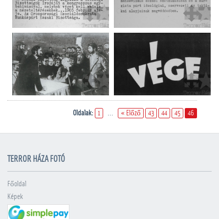
Oldalak:
1
...
« Előző
43
44
45
46
TERROR HÁZA FOTÓ
Főoldal
Képek