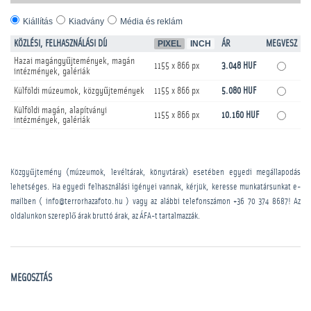
Kiállítás
Kiadvány
Média és reklám
KÖZLÉSI, FELHASZNÁLÁSI DÍJ
PIXEL
INCH
ÁR
MEGVESZ
Hazai magángyűjtemények, magán
1155 x 866 px
3.048 HUF
intézmények, galériák
Külföldi múzeumok, közgyűjtemények
1155 x 866 px
5.080 HUF
Külföldi magán, alapítványi
1155 x 866 px
10.160 HUF
intézmények, galériák
Közgyűjtemény (múzeumok, levéltárak, könyvtárak) esetében egyedi megállapodás
lehetséges. Ha egyedi felhasználási igényei vannak, kérjük, keresse munkatársunkat e-
mailben ( info@terrorhazafoto.hu ) vagy az alábbi telefonszámon
+36 70 374 8687
! Az
oldalunkon szereplő árak bruttó árak, az ÁFA-t tartalmazzák.
MEGOSZTÁS