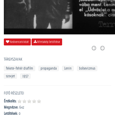
Kedvencek közé
Mintakép letöltése
TÁRGYSZAVAK
fekete-fehér diafilm
propaganda
Lenin
bolsevizmus
szovjet
1957
FOTÓ RÉSZLETEI
Értékelés:
Megnézve:
642
Letöltések:
0