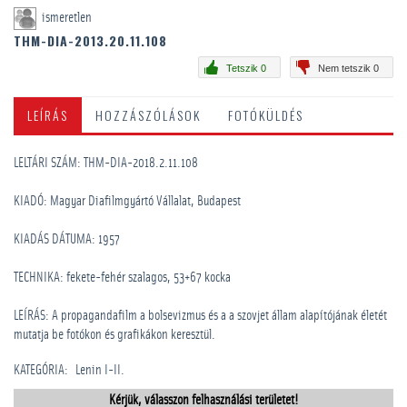
ismeretlen
THM-DIA-2013.20.11.108
Tetszik 0
Nem tetszik 0
LEÍRÁS
HOZZÁSZÓLÁSOK
FOTÓKÜLDÉS
LELTÁRI SZÁM: THM-DIA-2018.2.11.108
KIADÓ: Magyar Diafilmgyártó Vállalat, Budapest
KIADÁS DÁTUMA: 1957
TECHNIKA: fekete-fehér szalagos, 53+67 kocka
LEÍRÁS: A propagandafilm a bolsevizmus és a a szovjet állam alapítójának életét
mutatja be fotókon és grafikákon keresztül.
KATEGÓRIA
:
Lenin I-II.
Kérjük, válasszon felhasználási területet!