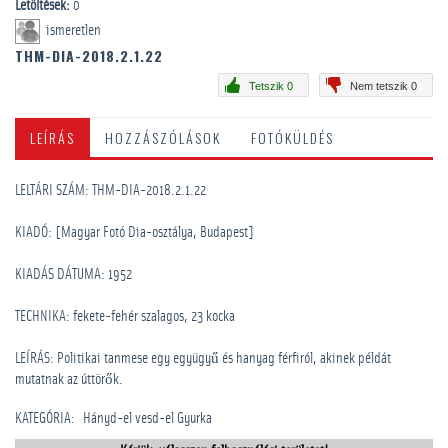
Letöltések:
0
ismeretlen
THM-DIA-2018.2.1.22
Tetszik 0
Nem tetszik 0
LEÍRÁS
HOZZÁSZÓLÁSOK
FOTÓKÜLDÉS
LELTÁRI SZÁM: THM-DIA-2018.2.1.22
KIADÓ: [Magyar Fotó Dia-osztálya, Budapest]
KIADÁS DÁTUMA: 1952
TECHNIKA: fekete-fehér szalagos, 23 kocka
LEÍRÁS: Politikai tanmese egy együgyű és hanyag férfiról, akinek példát
mutatnak az úttörők.
KATEGÓRIA
:
Hányd-el vesd-el Gyurka