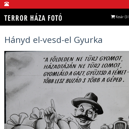
Kosár (0
Hányd el-vesd-el Gyurka