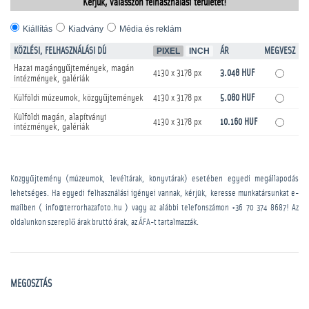
Kérjük, válasszon felhasználási területet!
Kiállítás
Kiadvány
Média és reklám
KÖZLÉSI, FELHASZNÁLÁSI DÍJ
PIXEL
INCH
ÁR
MEGVESZ
Hazai magángyűjtemények, magán
4130 x 3178 px
3.048 HUF
intézmények, galériák
Külföldi múzeumok, közgyűjtemények
4130 x 3178 px
5.080 HUF
Külföldi magán, alapítványi
4130 x 3178 px
10.160 HUF
intézmények, galériák
Közgyűjtemény (múzeumok, levéltárak, könyvtárak) esetében egyedi megállapodás
lehetséges. Ha egyedi felhasználási igényei vannak, kérjük, keresse munkatársunkat e-
mailben ( info@terrorhazafoto.hu ) vagy az alábbi telefonszámon
+36 70 374 8687
! Az
oldalunkon szereplő árak bruttó árak, az ÁFA-t tartalmazzák.
MEGOSZTÁS