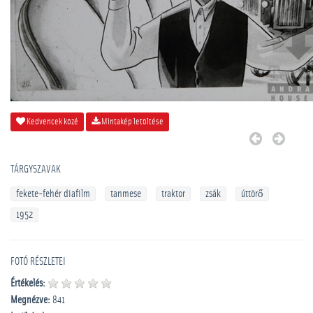
Kedvencek közé
Mintakép letöltése
TÁRGYSZAVAK
fekete-fehér diafilm
tanmese
traktor
zsák
úttörő
1952
FOTÓ RÉSZLETEI
Értékelés:
Megnézve:
841