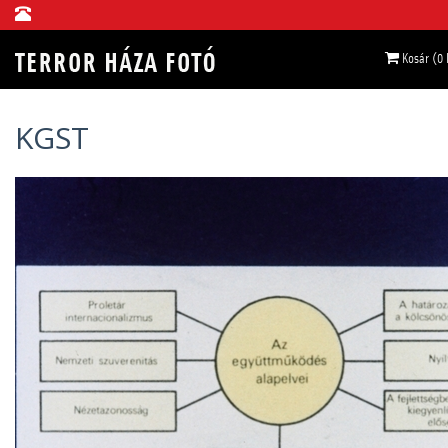
Kosár (0
KGST