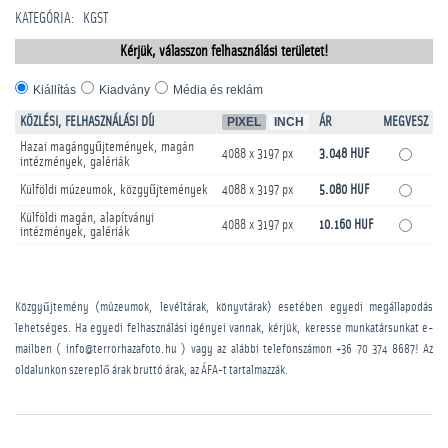
KATEGÓRIA
:
KGST
Kérjük, válasszon felhasználási területet!
Kiállítás
Kiadvány
Média és reklám
KÖZLÉSI, FELHASZNÁLÁSI DÍJ
PIXEL
INCH
ÁR
MEGVESZ
Hazai magángyűjtemények, magán
4088 x 3197 px
3.048 HUF
intézmények, galériák
Külföldi múzeumok, közgyűjtemények
4088 x 3197 px
5.080 HUF
Külföldi magán, alapítványi
4088 x 3197 px
10.160 HUF
intézmények, galériák
Közgyűjtemény (múzeumok, levéltárak, könyvtárak) esetében egyedi megállapodás
lehetséges. Ha egyedi felhasználási igényei vannak, kérjük, keresse munkatársunkat e-
mailben ( info@terrorhazafoto.hu ) vagy az alábbi telefonszámon
+36 70 374 8687
! Az
oldalunkon szereplő árak bruttó árak, az ÁFA-t tartalmazzák.