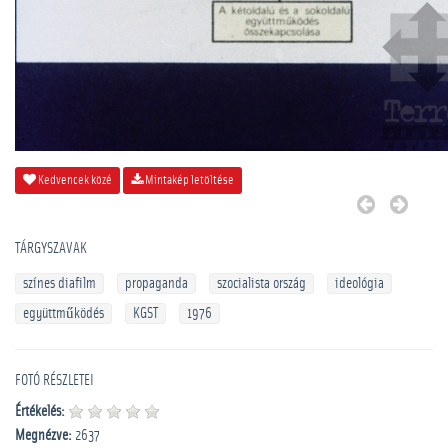
Kedvencek közé
Mintakép letöltése
TÁRGYSZAVAK
színes diafilm
propaganda
szocialista ország
ideológia
együttműködés
KGST
1976
FOTÓ RÉSZLETEI
Értékelés:
Megnézve:
2637