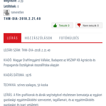
Megnézve:
2139
Letöltések:
0
ismeretlen
THM-DIA-2018.2.21.40
Tetszik 0
Nem tetszik 0
LEÍRÁS
HOZZÁSZÓLÁSOK
FOTÓKÜLDÉS
LELTÁRI SZÁM: THM-DIA-2018.2.21.40
KIADÓ: Magyar Diafilmgyártó Vállalat, Budapest az MSZMP KB Agitációs és
Propaganda Osztályának összeállítása alapján
KIADÁS DÁTUMA: 1976
TECHNIKA: színes szalagos, 50 kocka
LEÍRÁS: A film grafikonok és ábrák segítségével részletesen bemutatja az egykori
gazdasági együttműködési szervezetet, tagállamait, és az együttműködés
gazdasági és ipari vetületeit.