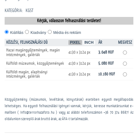
KATEGÓRIA
:
KGST
Kérjük, válasszon felhasználási területet!
Kiállítás
Kiadvány
Média és reklám
KÖZLÉSI, FELHASZNÁLÁSI DÍJ
PIXEL
INCH
ÁR
MEGVESZ
Hazai magángyűjtemények, magán
4130 x 3124 px
3.048 HUF
intézmények, galériák
Külföldi múzeumok, közgyűjtemények
4130 x 3124 px
5.080 HUF
Külföldi magán, alapítványi
4130 x 3124 px
10.160 HUF
intézmények, galériák
Közgyűjtemény (múzeumok, levéltárak, könyvtárak) esetében egyedi megállapodás
lehetséges. Ha egyedi felhasználási igényei vannak, kérjük, keresse munkatársunkat e-
mailben ( info@terrorhazafoto.hu ) vagy az alábbi telefonszámon
+36 70 374 8687
! Az
oldalunkon szereplő árak bruttó árak, az ÁFA-t tartalmazzák.