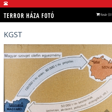
Kosár (0
KGST