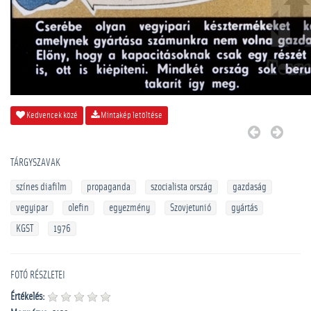
Kedvencek közé
Mintakép letöltése
TÁRGYSZAVAK
színes diafilm
propaganda
szocialista ország
gazdaság
vegyipar
olefin
egyezmény
Szovjetunió
gyártás
KGST
1976
FOTÓ RÉSZLETEI
Értékelés: