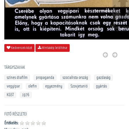
Kedvencek közé
Mintakép letöltése
TÁRGYSZAVAK
színes diafilm
propaganda
szocialista ország
gazdaság
vegyipar
olefin
egyezmény
Szovjetunió
gyártás
KGST
1976
FOTÓ RÉSZLETEI
Értékelés: