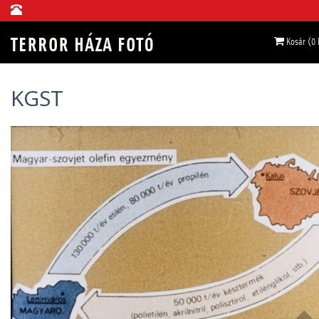
Kosár (0
KGST