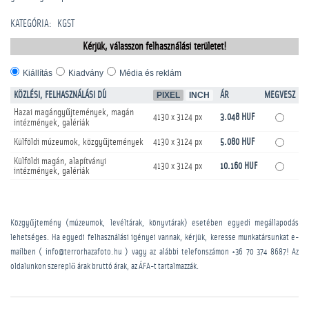
KATEGÓRIA
:
KGST
Kérjük, válasszon felhasználási területet!
Kiállítás
Kiadvány
Média és reklám
KÖZLÉSI, FELHASZNÁLÁSI DÍJ
PIXEL
INCH
ÁR
MEGVESZ
Hazai magángyűjtemények, magán
4130 x 3124 px
3.048 HUF
intézmények, galériák
Külföldi múzeumok, közgyűjtemények
4130 x 3124 px
5.080 HUF
Külföldi magán, alapítványi
4130 x 3124 px
10.160 HUF
intézmények, galériák
Közgyűjtemény (múzeumok, levéltárak, könyvtárak) esetében egyedi megállapodás
lehetséges. Ha egyedi felhasználási igényei vannak, kérjük, keresse munkatársunkat e-
mailben ( info@terrorhazafoto.hu ) vagy az alábbi telefonszámon
+36 70 374 8687
! Az
oldalunkon szereplő árak bruttó árak, az ÁFA-t tartalmazzák.