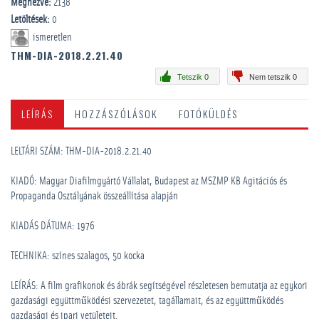
Megnézve:
2138
Letöltések:
0
ismeretlen
THM-DIA-2018.2.21.40
Tetszik 0
Nem tetszik 0
LEÍRÁS
HOZZÁSZÓLÁSOK
FOTÓKÜLDÉS
LELTÁRI SZÁM: THM-DIA-2018.2.21.40
KIADÓ: Magyar Diafilmgyártó Vállalat, Budapest az MSZMP KB Agitációs és
Propaganda Osztályának összeállítása alapján
KIADÁS DÁTUMA: 1976
TECHNIKA: színes szalagos, 50 kocka
LEÍRÁS: A film grafikonok és ábrák segítségével részletesen bemutatja az egykori
gazdasági együttműködési szervezetet, tagállamait, és az együttműködés
gazdasági és ipari vetületeit.