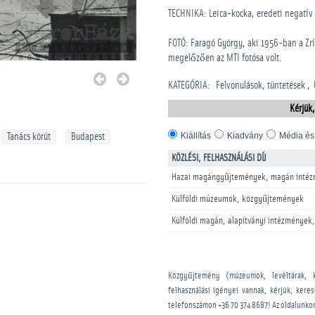
TECHNIKA: Leica-kocka, eredeti negatív
FOTÓ: Faragó György, aki 1956-ban a Zrí
megelőzően az MTI fotósa volt.
KATEGÓRIA
:
Felvonulások, tüntetések
Kérjük,
Kiállítás
Kiadvány
Média és
Tanács körút
Budapest
KÖZLÉSI, FELHASZNÁLÁSI DÍJ
Hazai magángyűjtemények, magán intéz
Külföldi múzeumok, közgyűjtemények
Külföldi magán, alapítványi intézmények,
Közgyűjtemény (múzeumok, levéltárak, 
felhasználási igényei vannak, kérjük, kere
telefonszámon
+36 70 374 8687
! Az oldalunko