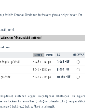
nyi Miklós Katonai Akadémia fotósaként járta a helyszíneket. Ezt
Utcák, terek
 válasszon felhasználási területet!
 reklám
PIXEL
INCH
ÁR
MEGVESZ
mények, galériák
5048 x 3341 px
3.048 HUF
5048 x 3341 px
5.080 HUF
 galériák
5048 x 3341 px
10.160 HUF
könyvtárak) esetében egyedi megállapodás lehetséges. Ha egyedi
sse munkatársunkat e-mailben ( info@terrorhazafoto.hu ) vagy az alábbi
n szereplő árak bruttó árak, az ÁFA-t tartalmazzák.