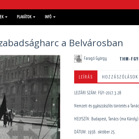
MEK
PLAKÁTOK
INFÓ
szabadságharc a Belvárosban
THM-FGY
Faragó György
LEÍRÁS
HOZZÁSZÓLÁSOK
LELTÁRI SZÁM: FGY-2017.3.28
Nemzeti és gyászzászlós tüntetés a Tanács
HELYSZÍN: Budapest, Tanács (ma Károly)
DÁTUM: 1956. október 25.