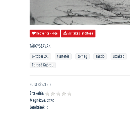
Kedvencek közé
Mintakép letöltése
TÁRGYSZAVAK
október 25.
tüntetés
tömeg
zászló
utcakép
Faragó György
FOTÓ RÉSZLETEI
Értékelés:
Megnézve:
2270
Letöltések:
0