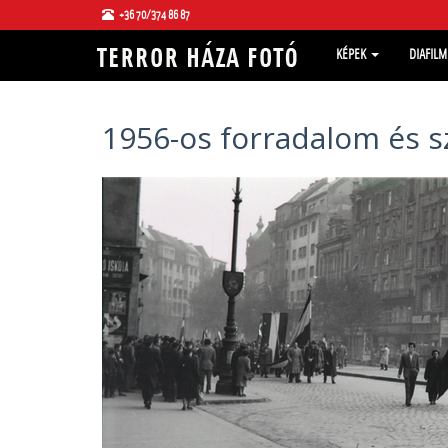
+36 70/374 86 87
KÉPEK
DIAFIL
1956-os forradalom és 