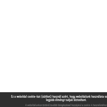
Ez a weboldal cookie-kat (sütiket) használ azért, hogy weboldalunk használata s
legjobb élményt tudjuk biztosítani.
A weboldalunkon történő további böngészéssel hozzájárul a cookie-k használatához