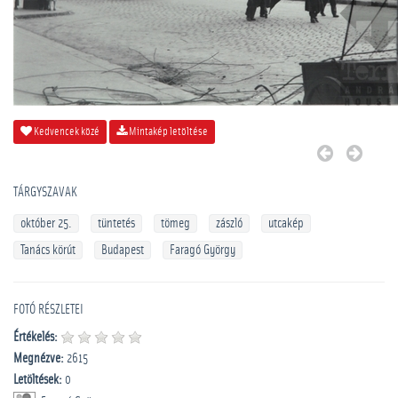
Kedvencek közé
Mintakép letöltése
TÁRGYSZAVAK
október 25.
tüntetés
tömeg
zászló
utcakép
Tanács körút
Budapest
Faragó György
FOTÓ RÉSZLETEI
Értékelés:
Megnézve:
2615
Letöltések:
0