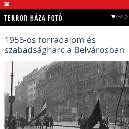
Kosár (0
1956-os forradalom és
szabadságharc a Belvárosban