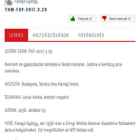
Faragó György
THM-FGY-2017.3.29
Tetszik 0
Nem tetszik 0
LEÍRÁS
HOZZÁSZÓLÁSOK
FOTÓKÜLDÉS
LELTÁRI SZÁM: FGY-2017.3.29
Nemzeti és gyászzászlós tüntetés a Tanács körúton. Jobbra a Gerlóczy utca
torkolata.
HELYSZÍN: Budapest, Tanács (ma Károly) körút
TECHNIKA: Leica-kocka, eredeti negatív
DÁTUM: 1956. október 25.
FOTÓ: Faragó György, aki 1956-ban a Zrínyi Miklós Katonai Akadémia fotósaként
járta a helyszíneket. Ezt megelőzően az MTI fotósa volt.