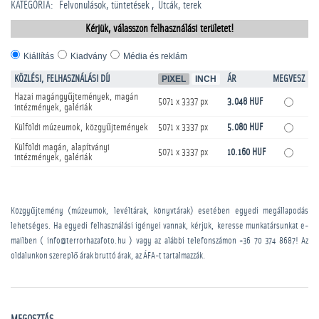
KATEGÓRIA
:
Felvonulások, tüntetések
Utcák, terek
Kérjük, válasszon felhasználási területet!
Kiállítás
Kiadvány
Média és reklám
KÖZLÉSI, FELHASZNÁLÁSI DÍJ
PIXEL
INCH
ÁR
MEGVESZ
Hazai magángyűjtemények, magán
5071 x 3337 px
3.048 HUF
intézmények, galériák
Külföldi múzeumok, közgyűjtemények
5071 x 3337 px
5.080 HUF
Külföldi magán, alapítványi
5071 x 3337 px
10.160 HUF
intézmények, galériák
Közgyűjtemény (múzeumok, levéltárak, könyvtárak) esetében egyedi megállapodás
lehetséges. Ha egyedi felhasználási igényei vannak, kérjük, keresse munkatársunkat e-
mailben ( info@terrorhazafoto.hu ) vagy az alábbi telefonszámon
+36 70 374 8687
! Az
oldalunkon szereplő árak bruttó árak, az ÁFA-t tartalmazzák.