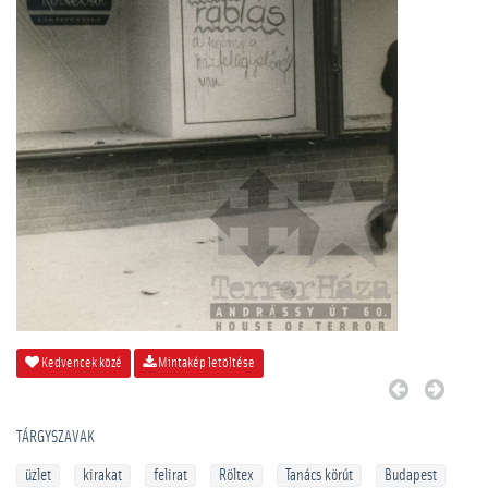
Kedvencek közé
Mintakép letöltése
TÁRGYSZAVAK
üzlet
kirakat
felirat
Röltex
Tanács körút
Budapest