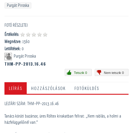
Purgát Piroska
FOTÓ RÉSZLETEI
Értékelés:
Megnézve:
1560
Letöltések:
0
Purgát Piroska
THM-PP-2013.16.46
Tetszik 0
Nem tetszik 0
LEÍRÁS
HOZZÁSZÓLÁSOK
FOTÓKÜLDÉS
LELTÁRI SZÁM: THM-PP-2013.16.46
Tanács körúti bazársor, üres Röltex kirakatban felirat: „Nem rablás, a holmi a
házfelügyelőnél van.”