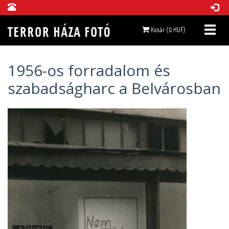
Kosár (0 HUF)
1956-os forradalom és
szabadságharc a Belvárosban