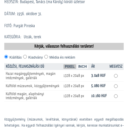
HELYSZÍN: Budapest, Tanács (ma Károly) körúti üzletsor
DÁTUM: 1956. október 31.
FOTÓ: Purgát Piroska
KATEGÓRIA
:
Utcák, terek
Kérjük, válasszon felhasználási területet!
Kiállítás
Kiadvány
Média és reklám
KÖZLÉSI, FELHASZNÁLÁSI DÍJ
PIXEL
INCH
ÁR
MEGVESZ
Hazai magángyűjtemények, magán
1328 x 2048 px
3.048 HUF
intézmények, galériák
Külföldi múzeumok, közgyűjtemények
1328 x 2048 px
5.080 HUF
Külföldi magán, alapítványi
1328 x 2048 px
10.160 HUF
intézmények, galériák
Közgyűjtemény (múzeumok, levéltárak, könyvtárak) esetében egyedi megállapodás
lehetséges. Ha egyedi felhasználási igényei vannak, kérjük, keresse munkatársunkat e-