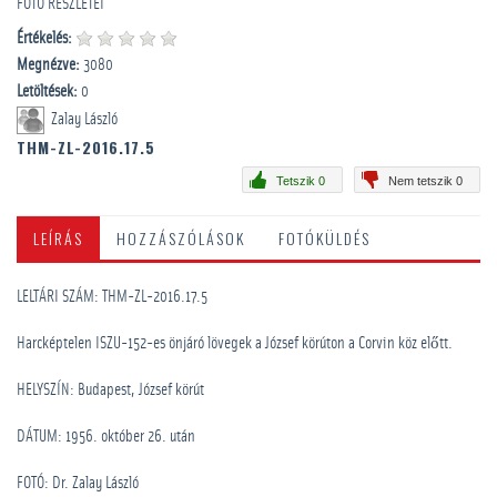
FOTÓ RÉSZLETEI
Értékelés:
Megnézve:
3080
Letöltések:
0
Zalay László
THM-ZL-2016.17.5
Tetszik 0
Nem tetszik 0
LEÍRÁS
HOZZÁSZÓLÁSOK
FOTÓKÜLDÉS
LELTÁRI SZÁM: THM-ZL-2016.17.5
Harcképtelen ISZU-152-es önjáró lövegek a József körúton a Corvin köz előtt.
HELYSZÍN: Budapest, József körút
DÁTUM: 1956. október 26. után
FOTÓ: Dr. Zalay László