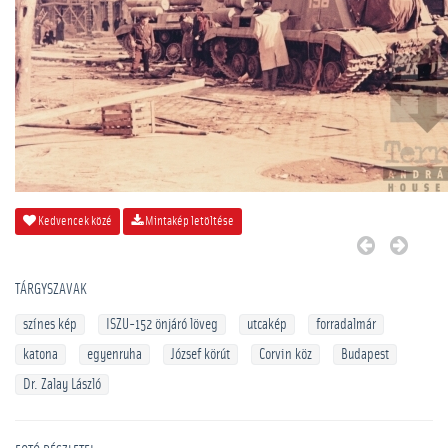
Kedvencek közé
Mintakép letöltése
TÁRGYSZAVAK
színes kép
ISZU-152 önjáró löveg
utcakép
forradalmár
katona
egyenruha
József körút
Corvin köz
Budapest
Dr. Zalay László