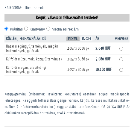
KATEGÓRIA
:
Utcai harcok
Kérjük, válasszon felhasználási területet!
Kiállítás
Kiadvány
Média és reklám
KÖZLÉSI, FELHASZNÁLÁSI DÍJ
PIXEL
INCH
ÁR
MEGVESZ
Hazai magángyűjtemények, magán
11057 x 8066 px
3.048 HUF
intézmények, galériák
Külföldi múzeumok, közgyűjtemények
11057 x 8066 px
5.080 HUF
Külföldi magán, alapítványi
11057 x 8066 px
10.160 HUF
intézmények, galériák
Közgyűjtemény (múzeumok, levéltárak, könyvtárak) esetében egyedi megállapodás
lehetséges. Ha egyedi felhasználási igényei vannak, kérjük, keresse munkatársunkat e-
mailben ( info@terrorhazafoto.hu ) vagy az alábbi telefonszámon
+36 70 374 8687
! Az
oldalunkon szereplő árak bruttó árak, az ÁFA-t tartalmazzák.