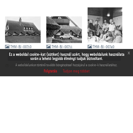
THM-BJ-00710
THM-BJ-00711
THM-BJ-00740
x
Ez a weboldal cookie-kat (sütiket) használ azért, hogy weboldalunk használata
Kosárba tesz
Kosárba tesz
Kosárba tesz
során a lehető legjobb élményt tudjuk biztosítani.
A weboldalunkon történő további böngészéssel hozzájárul a cookie-k használatához.
4025
0
5104
0
5977
0
Folytatás
Tudjon meg többet
THM-BJ-00881
THM-BJ-00882
Kosárba tesz
Kosárba tesz