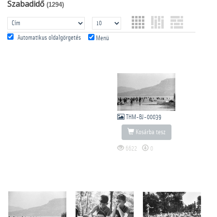
Szabadidő
(1294)
Automatikus oldalgörgetés
Menü
THM-BJ-00039
Kosárba tesz
6622
0