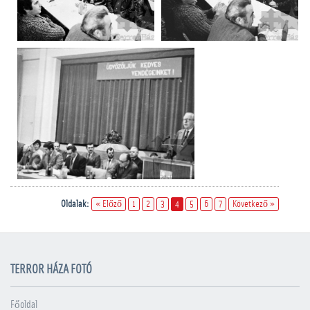
Oldalak:
« Előző
1
2
3
4
5
6
7
Következő »
TERROR HÁZA FOTÓ
Főoldal