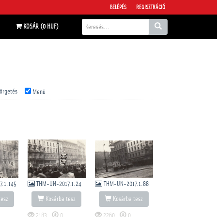
BELÉPÉS
REGISZTRÁCIÓ
KOSÁR (0 HUF)
örgetés
Menü
.1.145
THM-UN-2017.1.24
THM-UN-2017.1.88
tesz
Kosárba tesz
Kosárba tesz
2183
0
2260
0