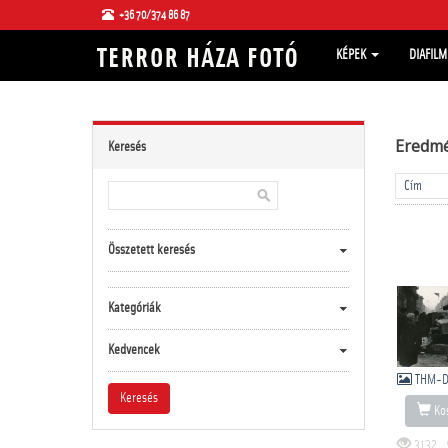
+36 70/374 86 87
KÉPEK
DIAFIL
Eredm
Keresés
Összetett keresés
Kategóriák
Kedvencek
THM-D
Kos
3132