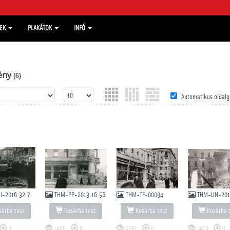
MEK
PLAKÁTOK
INFÓ
ény
(6)
Automatikus oldalg
I-2016.32.7
THM-PP-2013.16.56
THM-TF-00094
THM-UN-2017
árba tesz
Kosárba tesz
Kosárba tesz
Kosárba 
0
1405
0
5301
0
1400
0