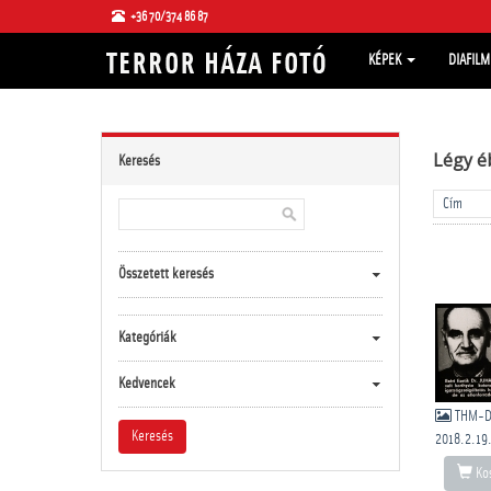
+36 70/374 86 87
KÉPEK
DIAFIL
Légy é
Keresés
Összetett keresés
Kategóriák
Kedvencek
THM-D
2018.2.19
Kos