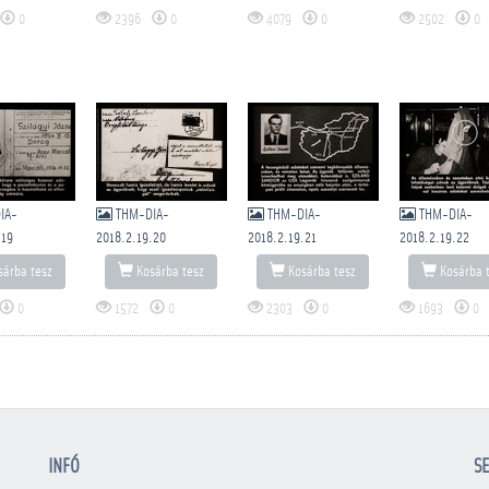
0
2396
0
4079
0
2502
0
IA-
THM-DIA-
THM-DIA-
THM-DIA-
.19
2018.2.19.20
2018.2.19.21
2018.2.19.22
árba tesz
Kosárba tesz
Kosárba tesz
Kosárba 
0
1572
0
2303
0
1693
0
INFÓ
SE