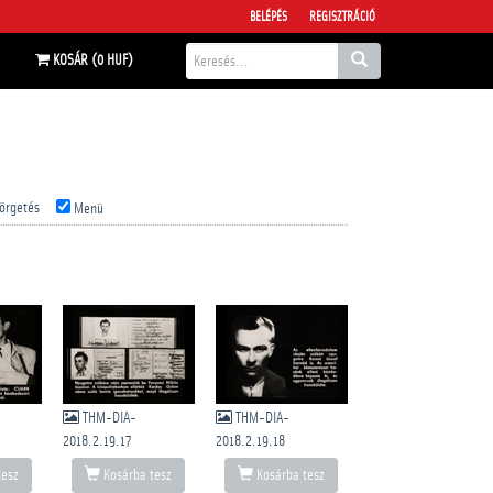
BELÉPÉS
REGISZTRÁCIÓ
KOSÁR (0 HUF)
örgetés
Menü
THM-DIA-
THM-DIA-
2018.2.19.17
2018.2.19.18
tesz
Kosárba tesz
Kosárba tesz