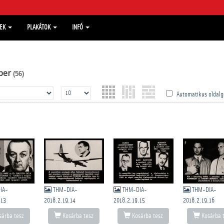
MEK
PLAKÁTOK
INFÓ
ber
(56)
Automatikus oldalg
IA-
THM-DIA-
THM-DIA-
THM-DIA-
.13
2018.2.19.14
2018.2.19.15
2018.2.19.16
árba tesz
Kosárba tesz
Kosárba tesz
Kosárba 