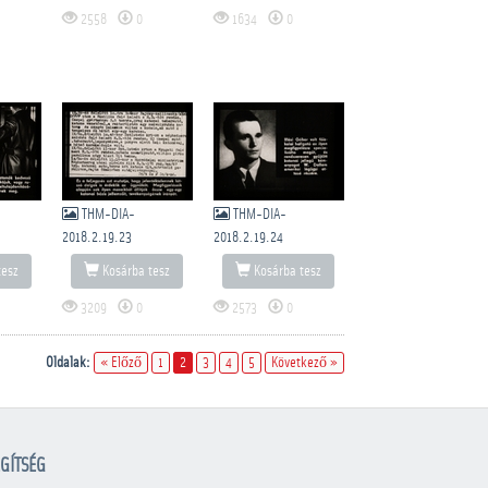
2558
0
1634
0
THM-DIA-
THM-DIA-
2018.2.19.23
2018.2.19.24
tesz
Kosárba tesz
Kosárba tesz
3209
0
2573
0
Oldalak:
« Előző
1
2
3
4
5
Következő »
GÍTSÉG