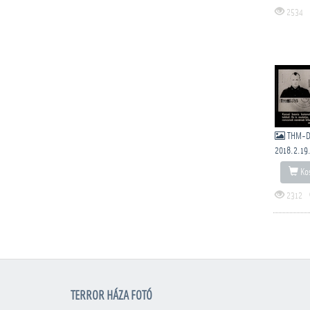
2534
THM-D
2018.2.19
Kos
2312
TERROR HÁZA FOTÓ