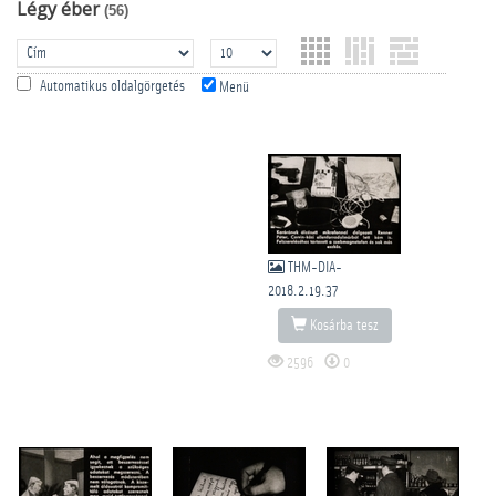
Légy éber
(56)
Automatikus oldalgörgetés
Menü
THM-DIA-
2018.2.19.37
Kosárba tesz
2596
0