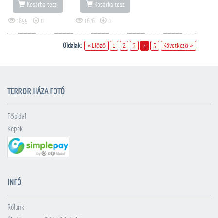
Kosárba tesz
Kosárba tesz
1855
0
1676
0
Oldalak:
« Előző
1
2
3
4
5
Következő »
TERROR HÁZA FOTÓ
Főoldal
Képek
INFÓ
Rólunk