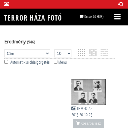
Kosár (0 HUF)
Eredmény
(546)
Automatikus oldalgörgetés
Menü
THM-DIA-
2013.20.10.25
Kosárba tesz