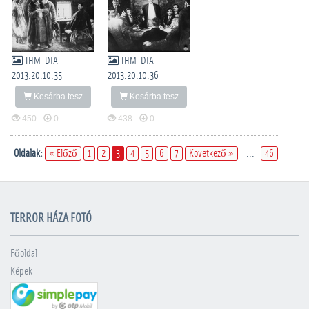
THM-DIA-
THM-DIA-
2013.20.10.35
2013.20.10.36
Kosárba tesz
Kosárba tesz
450
0
438
0
Oldalak:
« Előző
1
2
3
4
5
6
7
Következő »
...
46
TERROR HÁZA FOTÓ
Főoldal
Képek