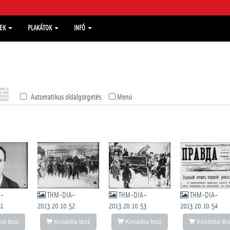
MEK
PLAKÁTOK
INFÓ
Automatikus oldalgörgetés
Menü
A-
THM-DIA-
THM-DIA-
THM-DIA-
51
2013.20.10.52
2013.20.10.53
2013.20.10.54
a tesz
Kosárba tesz
Kosárba tesz
Kosárba tes