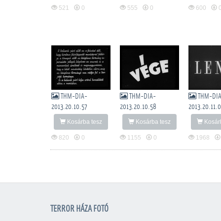
521
0
555
0
600
THM-DIA-
THM-DIA-
THM-DI
2013.20.10.57
2013.20.10.58
2013.20.11.0
Kosárba tesz
Kosárba tesz
Kosárb
820
0
1155
0
1968
TERROR HÁZA FOTÓ