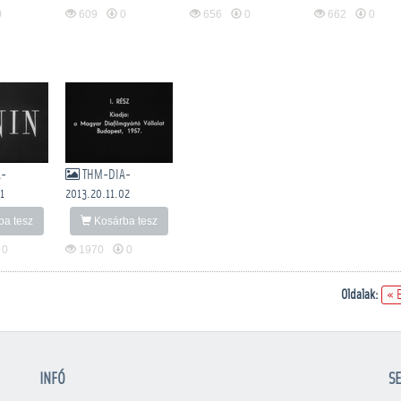
0
609
0
656
0
662
0
A-
THM-DIA-
1
2013.20.11.02
a tesz
Kosárba tesz
0
1970
0
Oldalak:
« 
INFÓ
SE