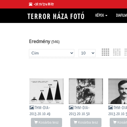
+36 70/374 86 87
KÉPEK
DIAFIL
Eredmény
(546)
THM-DIA-
THM-DIA-
THM-DI
2013.20.10.49
2013.20.10.50
2013.20.10.
Kosárba tesz
Kosárba tesz
Kosárb