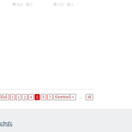
666
0
725
0
Előző
1
2
3
4
5
6
7
Következő »
...
46
GÍTSÉG