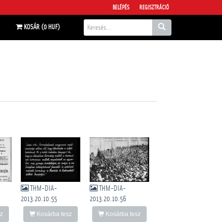
BELÉPÉS
REGISZTRÁCIÓ
KOSÁR (0 HUF)
THM-DIA-
THM-DIA-
2013.20.10.55
2013.20.10.56
z
Kosárba tesz
Kosárba tesz