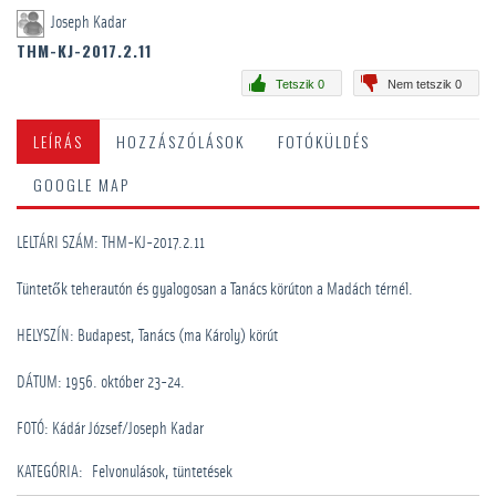
Joseph Kadar
THM-KJ-2017.2.11
Tetszik 0
Nem tetszik 0
LEÍRÁS
HOZZÁSZÓLÁSOK
FOTÓKÜLDÉS
GOOGLE MAP
LELTÁRI SZÁM: THM-KJ-2017.2.11
Tüntetők teherautón és gyalogosan a Tanács körúton a Madách térnél.
HELYSZÍN: Budapest, Tanács (ma Károly) körút
DÁTUM: 1956. október 23-24.
FOTÓ: Kádár József/Joseph Kadar
KATEGÓRIA
:
Felvonulások, tüntetések