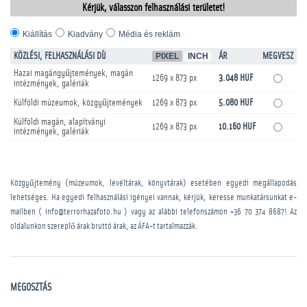
Kérjük, válasszon felhasználási területet!
Kiállítás
Kiadvány
Média és reklám
KÖZLÉSI, FELHASZNÁLÁSI DÍJ
PIXEL
INCH
ÁR
MEGVESZ
Hazai magángyűjtemények, magán
1269 x 873 px
3.048 HUF
intézmények, galériák
Külföldi múzeumok, közgyűjtemények
1269 x 873 px
5.080 HUF
Külföldi magán, alapítványi
1269 x 873 px
10.160 HUF
intézmények, galériák
Közgyűjtemény (múzeumok, levéltárak, könyvtárak) esetében egyedi megállapodás
lehetséges. Ha egyedi felhasználási igényei vannak, kérjük, keresse munkatársunkat e-
mailben ( info@terrorhazafoto.hu ) vagy az alábbi telefonszámon
+36 70 374 8687
! Az
oldalunkon szereplő árak bruttó árak, az ÁFA-t tartalmazzák.
MEGOSZTÁS