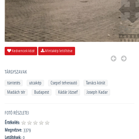
Kedvencek közé
Mintakép letöltése
TÁRGYSZAVAK
tüntetés
utcakép
Csepel teherautó
Tanács körút
Madách tér
Budapest
Kádár József
Joseph Kadar
FOTÓ RÉSZLETEI
Értékelés:
Megnézve:
3379
Letöltések:
0