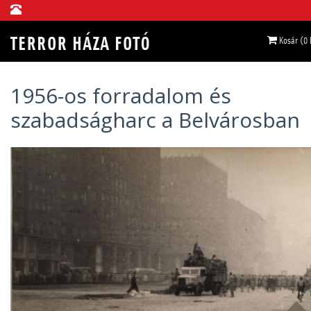
Kosár (0
1956-os forradalom és
szabadságharc a Belvárosban