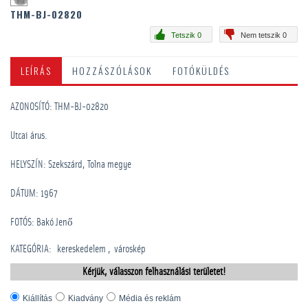
THM-BJ-02820
Tetszik 0
Nem tetszik 0
LEÍRÁS
HOZZÁSZÓLÁSOK
FOTÓKÜLDÉS
AZONOSÍTÓ: THM-BJ-02820
Utcai árus.
HELYSZÍN: Szekszárd, Tolna megye
DÁTUM: 1967
FOTÓS: Bakó Jenő
KATEGÓRIA
:
kereskedelem
városkép
Kérjük, válasszon felhasználási területet!
Kiállítás
Kiadvány
Média és reklám