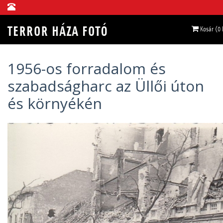
Kosár (0
1956-os forradalom és
szabadságharc az Üllői úton
és környékén