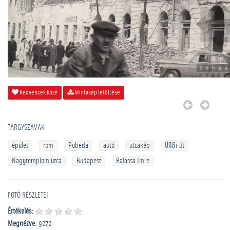
Kedvencek közé
Mintakép letöltése
TÁRGYSZAVAK
épület
rom
Pobeda
autó
utcakép
Üllői út
Nagytemplom utca
Budapest
Balassa Imre
FOTÓ RÉSZLETEI
Értékelés:
Megnézve:
9272