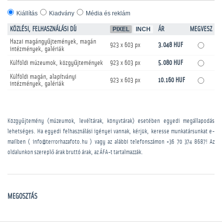
Kiállítás
Kiadvány
Média és reklám
KÖZLÉSI, FELHASZNÁLÁSI DÍJ
PIXEL
INCH
ÁR
MEGVESZ
Hazai magángyűjtemények, magán
923 x 603 px
3.048 HUF
intézmények, galériák
Külföldi múzeumok, közgyűjtemények
923 x 603 px
5.080 HUF
Külföldi magán, alapítványi
923 x 603 px
10.160 HUF
intézmények, galériák
Közgyűjtemény (múzeumok, levéltárak, könyvtárak) esetében egyedi megállapodás
lehetséges. Ha egyedi felhasználási igényei vannak, kérjük, keresse munkatársunkat e-
mailben ( info@terrorhazafoto.hu ) vagy az alábbi telefonszámon
+36 70 374 8687
! Az
oldalunkon szereplő árak bruttó árak, az ÁFA-t tartalmazzák.
MEGOSZTÁS