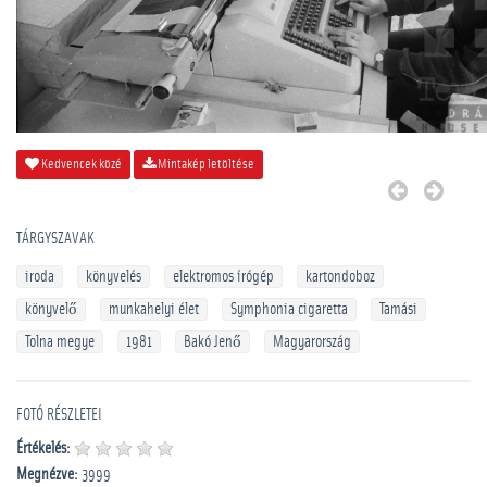
Kedvencek közé
Mintakép letöltése
TÁRGYSZAVAK
iroda
könyvelés
elektromos írógép
kartondoboz
könyvelő
munkahelyi élet
Symphonia cigaretta
Tamási
Tolna megye
1981
Bakó Jenő
Magyarország
FOTÓ RÉSZLETEI
Értékelés:
Megnézve:
3999