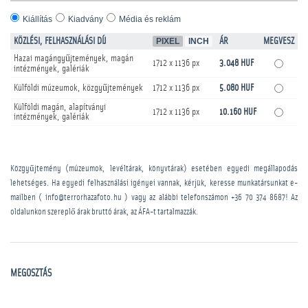
Kiállítás
Kiadvány
Média és reklám
KÖZLÉSI, FELHASZNÁLÁSI DÍJ
PIXEL
INCH
ÁR
MEGVESZ
Hazai magángyűjtemények, magán
1712 x 1136 px
3.048 HUF
intézmények, galériák
Külföldi múzeumok, közgyűjtemények
1712 x 1136 px
5.080 HUF
Külföldi magán, alapítványi
1712 x 1136 px
10.160 HUF
intézmények, galériák
Közgyűjtemény (múzeumok, levéltárak, könyvtárak) esetében egyedi megállapodás
lehetséges. Ha egyedi felhasználási igényei vannak, kérjük, keresse munkatársunkat e-
mailben ( info@terrorhazafoto.hu ) vagy az alábbi telefonszámon
+36 70 374 8687
! Az
oldalunkon szereplő árak bruttó árak, az ÁFA-t tartalmazzák.
MEGOSZTÁS