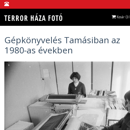
Kosár (0
Gépkönyvelés Tamásiban az
1980-as években