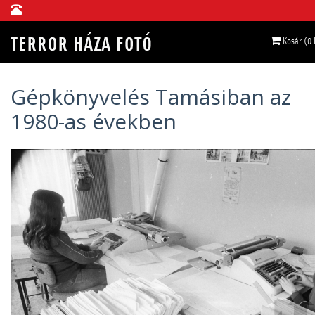
Kosár (0
Gépkönyvelés Tamásiban az
1980-as években