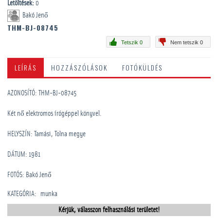
Letöltések:
0
Bakó Jenő
THM-BJ-08745
Tetszik 0
Nem tetszik 0
LEÍRÁS
HOZZÁSZÓLÁSOK
FOTÓKÜLDÉS
AZONOSÍTÓ: THM-BJ-08745
Két nő elektromos írógéppel könyvel.
HELYSZÍN: Tamási, Tolna megye
DÁTUM: 1981
FOTÓS: Bakó Jenő
KATEGÓRIA
:
munka
Kérjük, válasszon felhasználási területet!