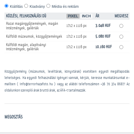
Kiállítás
Kiadvány
Média és reklám
KÖZLÉSI, FELHASZNÁLÁSI DÍJ
PIXEL
INCH
ÁR
MEGVESZ
Hazai magángyűjtemények, magán
1712 x 1116 px
3.048 HUF
intézmények, galériák
Külföldi múzeumok, közgyűjtemények
1712 x 1116 px
5.080 HUF
Külföldi magán, alapítványi
1712 x 1116 px
10.160 HUF
intézmények, galériák
Közgyűjtemény (múzeumok, levéltárak, könyvtárak) esetében egyedi megállapodás
lehetséges. Ha egyedi felhasználási igényei vannak, kérjük, keresse munkatársunkat e-
mailben ( info@terrorhazafoto.hu ) vagy az alábbi telefonszámon
+36 70 374 8687
! Az
oldalunkon szereplő árak bruttó árak, az ÁFA-t tartalmazzák.
MEGOSZTÁS