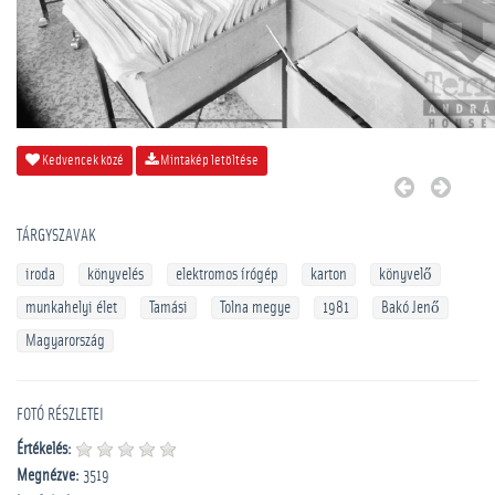
Kedvencek közé
Mintakép letöltése
TÁRGYSZAVAK
iroda
könyvelés
elektromos írógép
karton
könyvelő
munkahelyi élet
Tamási
Tolna megye
1981
Bakó Jenő
Magyarország
FOTÓ RÉSZLETEI
Értékelés:
Megnézve:
3519