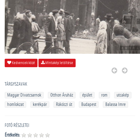
Kedvencek közé
Mintakép letöltése
TÁRGYSZAVAK
Magyar Divatcsarnok
Otthon Áruház
épület
rom
utcakép
homlokzat
kerékpár
Rákóczi út
Budapest
Balassa Imre
FOTÓ RÉSZLETEI
Értékelés: