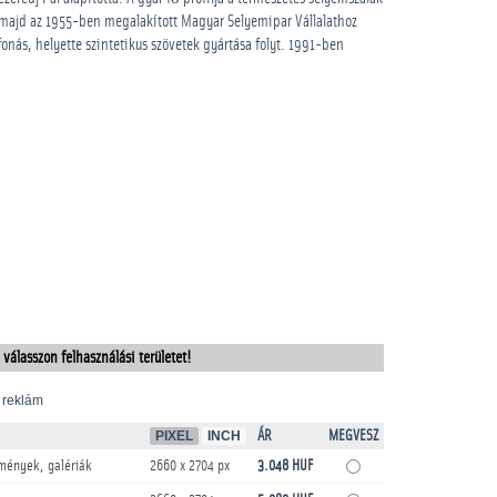
, majd az 1955-ben megalakított Magyar Selyemipar Vállalathoz
nás, helyette szintetikus szövetek gyártása folyt. 1991-ben
 válasszon felhasználási területet!
 reklám
PIXEL
INCH
ÁR
MEGVESZ
mények, galériák
2660 x 2704 px
3.048 HUF