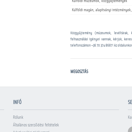
Külföldi múzeumok, közgyűjtemények
Külföldi magán, alapítványi intézmények,
Közgyűjtemény (múzeumok, levéltárak, 
felhasználási igényei vannak, kérjük, kere
telefonszámon
+36 70 374 8687
! Az oldalunko
MEGOSZTÁS
INFÓ
SE
Rólunk
Ka
Általános szerződési feltételek