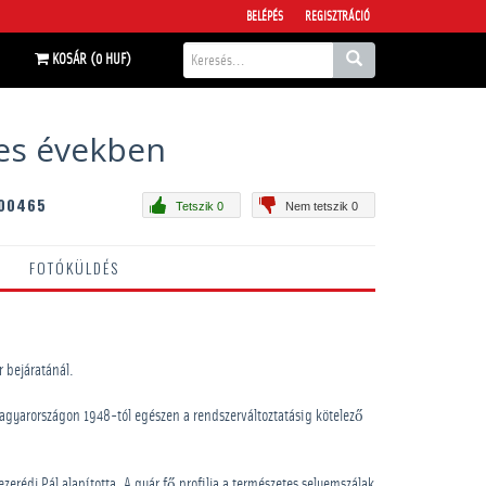
BELÉPÉS
REGISZTRÁCIÓ
KOSÁR (0 HUF)
-es években
00465
Tetszik 0
Nem tetszik 0
FOTÓKÜLDÉS
r bejáratánál.
gyarországon 1948-tól egészen a rendszerváltoztatásig kötelező
erédj Pál alapította. A gyár fő profilja a természetes selyemszálak