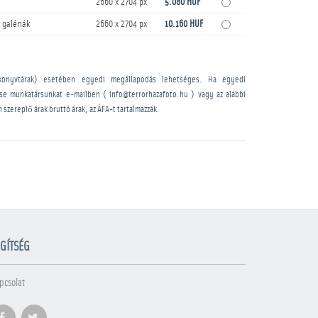
2660 x 2704 px
5.080 HUF
 galériák
2660 x 2704 px
10.160 HUF
könyvtárak) esetében egyedi megállapodás lehetséges. Ha egyedi
sse munkatársunkat e-mailben ( info@terrorhazafoto.hu ) vagy az alábbi
n szereplő árak bruttó árak, az ÁFA-t tartalmazzák.
GÍTSÉG
pcsolat