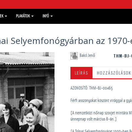
MEK
PLAKÁTOK
INFÓ
nai Selyemfonógyárban az 1970
THM-BJ-
Bakó Jenő
LEÍRÁS
HOZZÁSZÓLÁSOK
AZONOSÍTÓ: THM-BJ-00465
Férfi asszonyokat köszönt virággal a gyá
[A nemzetközi nőnap szovjet mintára Ma
ünnepnap volt március 8-án.]
[A Tolnai Selyemfonógyárat 1900-ben Bez