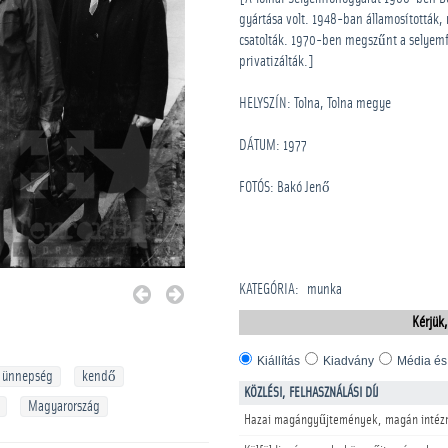
gyártása volt. 1948-ban államosították
csatolták. 1970-ben megszűnt a selyemfo
privatizálták.]
HELYSZÍN: Tolna, Tolna megye
DÁTUM: 1977
FOTÓS: Bakó Jenő
KATEGÓRIA
:
munka
Kérjük,
Kiállítás
Kiadvány
Média és
ti ünnepség
kendő
KÖZLÉSI, FELHASZNÁLÁSI DÍJ
Magyarország
Hazai magángyűjtemények, magán intéz