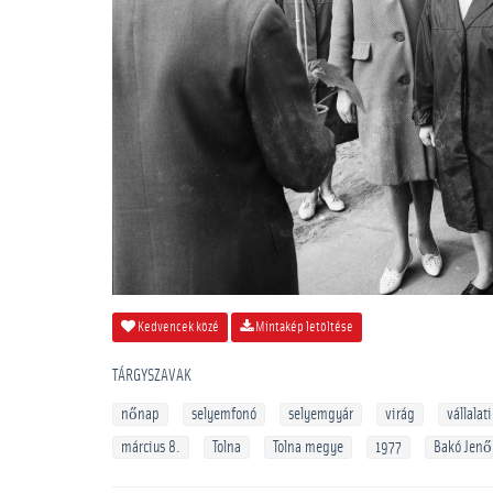
Kedvencek közé
Mintakép letöltése
TÁRGYSZAVAK
nőnap
selyemfonó
selyemgyár
virág
vállala
március 8.
Tolna
Tolna megye
1977
Bakó Jenő