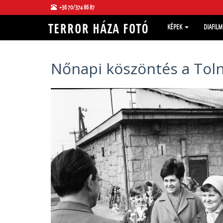
+36 70/374 86 87
KÉPEK
DIAFIL
Nőnapi köszöntés a Tol