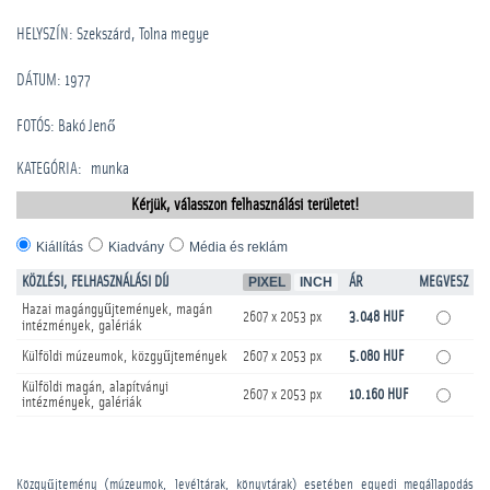
HELYSZÍN: Szekszárd, Tolna megye
DÁTUM: 1977
FOTÓS: Bakó Jenő
KATEGÓRIA
:
munka
Kérjük, válasszon felhasználási területet!
Kiállítás
Kiadvány
Média és reklám
KÖZLÉSI, FELHASZNÁLÁSI DÍJ
PIXEL
INCH
ÁR
MEGVESZ
Hazai magángyűjtemények, magán
2607 x 2053 px
3.048 HUF
intézmények, galériák
Külföldi múzeumok, közgyűjtemények
2607 x 2053 px
5.080 HUF
Külföldi magán, alapítványi
2607 x 2053 px
10.160 HUF
intézmények, galériák
Közgyűjtemény (múzeumok, levéltárak, könyvtárak) esetében egyedi megállapodás