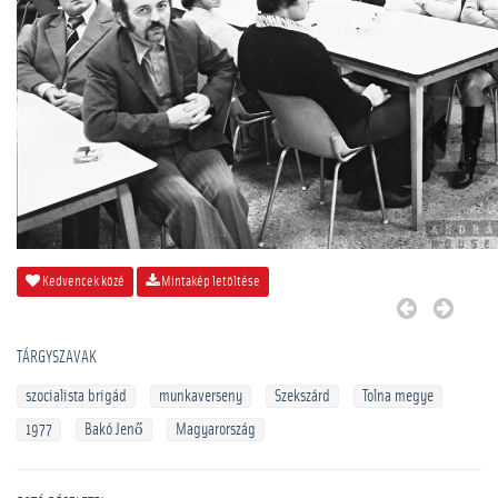
Kedvencek közé
Mintakép letöltése
TÁRGYSZAVAK
szocialista brigád
munkaverseny
Szekszárd
Tolna megye
1977
Bakó Jenő
Magyarország