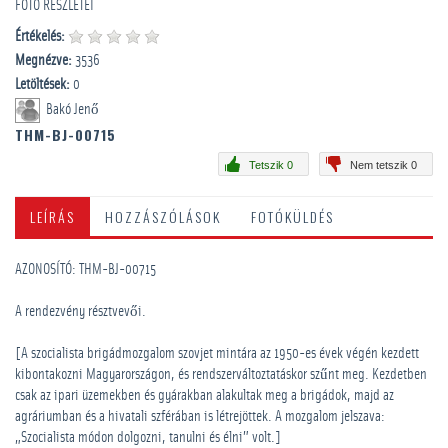
FOTÓ RÉSZLETEI
Értékelés:
Megnézve:
3536
Letöltések:
0
Bakó Jenő
THM-BJ-00715
Tetszik 0
Nem tetszik 0
LEÍRÁS
HOZZÁSZÓLÁSOK
FOTÓKÜLDÉS
AZONOSÍTÓ: THM-BJ-00715
A rendezvény résztvevői.
[A szocialista brigádmozgalom szovjet mintára az 1950-es évek végén kezdett
kibontakozni Magyarországon, és rendszerváltoztatáskor szűnt meg. Kezdetben
csak az ipari üzemekben és gyárakban alakultak meg a brigádok, majd az
agráriumban és a hivatali szférában is létrejöttek. A mozgalom jelszava:
„Szocialista módon dolgozni, tanulni és élni” volt.]