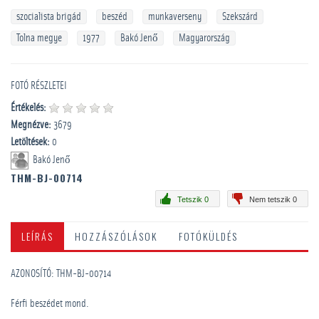
szocialista brigád
beszéd
munkaverseny
Szekszárd
Tolna megye
1977
Bakó Jenő
Magyarország
FOTÓ RÉSZLETEI
Értékelés:
Megnézve:
3679
Letöltések:
0
Bakó Jenő
THM-BJ-00714
Tetszik 0
Nem tetszik 0
LEÍRÁS
HOZZÁSZÓLÁSOK
FOTÓKÜLDÉS
AZONOSÍTÓ: THM-BJ-00714
Férfi beszédet mond.