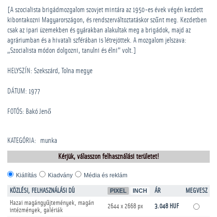
[A szocialista brigádmozgalom szovjet mintára az 1950-es évek végén kezdett
kibontakozni Magyarországon, és rendszerváltoztatáskor szűnt meg. Kezdetben
csak az ipari üzemekben és gyárakban alakultak meg a brigádok, majd az
agráriumban és a hivatali szférában is létrejöttek. A mozgalom jelszava:
„Szocialista módon dolgozni, tanulni és élni” volt.]
HELYSZÍN: Szekszárd, Tolna megye
DÁTUM: 1977
FOTÓS: Bakó Jenő
KATEGÓRIA
:
munka
Kérjük, válasszon felhasználási területet!
Kiállítás
Kiadvány
Média és reklám
KÖZLÉSI, FELHASZNÁLÁSI DÍJ
PIXEL
INCH
ÁR
MEGVESZ
Hazai magángyűjtemények, magán
2644 x 2668 px
3.048 HUF
intézmények, galériák