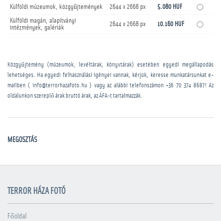
Külföldi múzeumok, közgyűjtemények
2644 x 2668 px
5.080 HUF
Külföldi magán, alapítványi
2644 x 2668 px
10.160 HUF
intézmények, galériák
Közgyűjtemény (múzeumok, levéltárak, könyvtárak) esetében egyedi megállapodás
lehetséges. Ha egyedi felhasználási igényei vannak, kérjük, keresse munkatársunkat e-
mailben ( info@terrorhazafoto.hu ) vagy az alábbi telefonszámon
+36 70 374 8687
! Az
oldalunkon szereplő árak bruttó árak, az ÁFA-t tartalmazzák.
MEGOSZTÁS
TERROR HÁZA FOTÓ
Főoldal