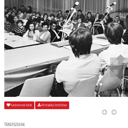
Kedvencek közé
Mintakép letöltése
TÁRGYSZAVAK