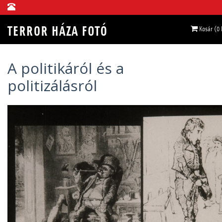
Kosár (0
A politikáról és a
politizálásról