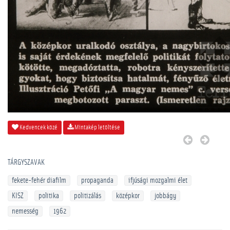
Kedvencek közé
Mintakép letöltése
TÁRGYSZAVAK
fekete-fehér diafilm
propaganda
ifjúsági mozgalmi élet
KISZ
politika
politizálás
középkor
jobbágy
nemesség
1962