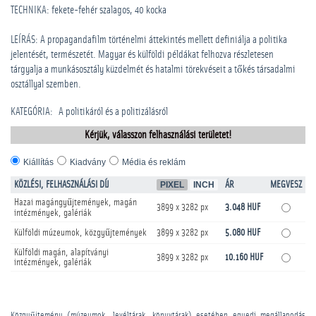
TECHNIKA: fekete-fehér szalagos, 40 kocka
LEÍRÁS: A propagandafilm történelmi áttekintés mellett definiálja a politika
jelentését, természetét. Magyar és külföldi példákat felhozva részletesen
tárgyalja a munkásosztály küzdelmét és hatalmi törekvéseit a tőkés társadalmi
osztállyal szemben.
KATEGÓRIA
:
A politikáról és a politizálásról
Kérjük, válasszon felhasználási területet!
Kiállítás
Kiadvány
Média és reklám
KÖZLÉSI, FELHASZNÁLÁSI DÍJ
PIXEL
INCH
ÁR
MEGVESZ
Hazai magángyűjtemények, magán
3899 x 3282 px
3.048 HUF
intézmények, galériák
Külföldi múzeumok, közgyűjtemények
3899 x 3282 px
5.080 HUF
Külföldi magán, alapítványi
3899 x 3282 px
10.160 HUF
intézmények, galériák
Közgyűjtemény (múzeumok, levéltárak, könyvtárak) esetében egyedi megállapodás