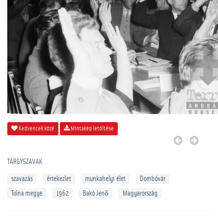
Kedvencek közé
Mintakép letöltése
TÁRGYSZAVAK
szavazás
értekezlet
munkahelyi élet
Dombóvár
Tolna megye
1962
Bakó Jenő
Magyarország