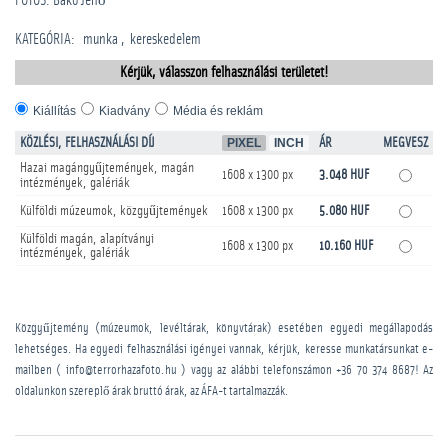
FOTÓS: Bakó Jenő
KATEGÓRIA
:
munka
kereskedelem
Kérjük, válasszon felhasználási területet!
Kiállítás
Kiadvány
Média és reklám
KÖZLÉSI, FELHASZNÁLÁSI DÍJ
PIXEL
INCH
ÁR
MEGVESZ
Hazai magángyűjtemények, magán
1608 x 1300 px
3.048 HUF
intézmények, galériák
Külföldi múzeumok, közgyűjtemények
1608 x 1300 px
5.080 HUF
Külföldi magán, alapítványi
1608 x 1300 px
10.160 HUF
intézmények, galériák
Közgyűjtemény (múzeumok, levéltárak, könyvtárak) esetében egyedi megállapodás
lehetséges. Ha egyedi felhasználási igényei vannak, kérjük, keresse munkatársunkat e-
mailben ( info@terrorhazafoto.hu ) vagy az alábbi telefonszámon
+36 70 374 8687
! Az
oldalunkon szereplő árak bruttó árak, az ÁFA-t tartalmazzák.