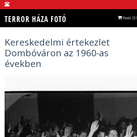
Kosár (0
Kereskedelmi értekezlet
Dombóváron az 1960-as
években