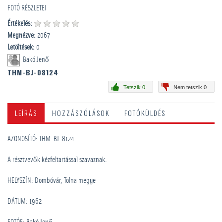
FOTÓ RÉSZLETEI
Értékelés:
Megnézve:
2067
Letöltések:
0
Bakó Jenő
THM-BJ-08124
Tetszik 0
Nem tetszik 0
LEÍRÁS
HOZZÁSZÓLÁSOK
FOTÓKÜLDÉS
AZONOSÍTÓ: THM-BJ-8124
A résztvevők kézfeltartással szavaznak.
HELYSZÍN: Dombóvár, Tolna megye
DÁTUM: 1962