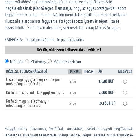
együttműködésének fontosságát, külön kiemelve a Varsói Szerződés
megalakulásának jelentőségét. Bemutatja, hogy az egyes országokban adott
fegyvernemek milyen modernizáción mentek keresztül. Történelmi példákkal
illusztrálja a szocialista fegyverbarátságot és osztálytestvériséget. Írta és
összeállította: Sterl István alezredes, szerkesztette: Virág Miklós őrnagy.
KATEGÓRIA
:
Osztálytestvéreink, fegyverbarátaink
Kérjük, válasszon felhasználási területet!
Kiállítás
Kiadvány
Média és reklám
KÖZLÉSI, FELHASZNÁLÁSI DÍJ
PIXEL
INCH
ÁR
MEGVESZ
Hazai magángyűjtemények, magán
x px
3.048 HUF
intézmények, galériák
Külföldi múzeumok, közgyűjtemények
x px
5.080 HUF
Külföldi magán, alapítványi
x px
10.160 HUF
intézmények, galériák
Közgyűjtemény (múzeumok, levéltárak, könyvtárak) esetében egyedi megállapodás
lehetséges. Ha egyedi felhasználási igényei vannak, kérjük, keresse munkatársunkat e-