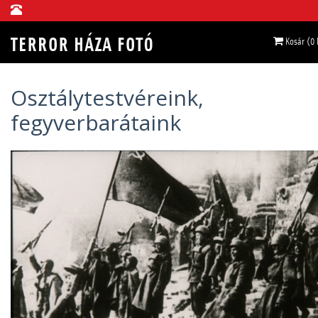
Kosár (0
Osztálytestvéreink,
fegyverbarátaink