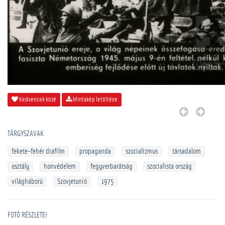
Kedvencek közé
Mintakép letöltése
TÁRGYSZAVAK
fekete-fehér diafilm
propaganda
szocializmus
társadalom
osztály
honvédelem
fegyverbarátság
szocialista ország
világháború
Szovjetunió
1975
FOTÓ RÉSZLETEI