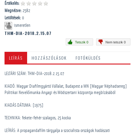
Értékelés:
Megnézve:
2582
Letöltések:
0
ismeretlen
THM-DIA-2018.2.15.07
Tetszik 0
Nem tetszik 0
LEÍRÁS
HOZZÁSZÓLÁSOK
FOTÓKÜLDÉS
LELTÁRI SZÁM: THM-DIA-2018.2.15.07
KIADÓ: Magyar Diafilmgyártó Vállalat, Budapest a MN [Magyar Néphadsereg]
Politikai Nevelőmunka Anyagi és Módszertani központja megbízásából
KIADÁS DÁTUMA: [1975]
TECHNIKA: fekete-fehér szalagos, 25 kocka
LEÍRÁS: A propagandafilm tárgyalja a szocialista országok hadászati