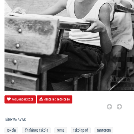
Kedvencek közé
Mintakép letöltése
TÁRGYSZAVAK
iskola
általános iskola
roma
iskolapad
tanterem