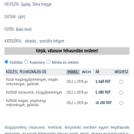
HELYSZÍN: Gyulaj, Tolna megye
DÁTUM: 1965
FOTÓS: Bakó Jenő
KATEGÓRIA
:
oktatás
szociális helyzet
Kérjük, válasszon felhasználási területet!
Kiállítás
Kiadvány
Média és reklám
KÖZLÉSI, FELHASZNÁLÁSI DÍJ
PIXEL
INCH
ÁR
MEGVESZ
Hazai magángyűjtemények, magán
2612 x 2676 px
3.048 HUF
intézmények, galériák
Külföldi múzeumok, közgyűjtemények
2612 x 2676 px
5.080 HUF
Külföldi magán, alapítványi
2612 x 2676 px
10.160 HUF
intézmények, galériák
Közgyűjtemény (múzeumok, levéltárak, könyvtárak) esetében egyedi megállapodás
lehetséges. Ha egyedi felhasználási igényei vannak, kérjük, keresse munkatársunkat e-