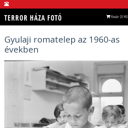
Kosár (0 HU
Gyulaji romatelep az 1960-as
években