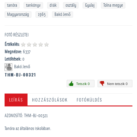
tanóra
tankönyv
diák
osztály
Gyulaj
Tolna megye
Magyarország
1965
Bakó Jenő
FOTÓ RÉSZLETEI
Értékelés:
Megnézve:
6337
Letöltések:
0
Bakó Jenő
THM-BJ-00321
Tetszik 0
Nem tetszik 0
LEÍRÁS
HOZZÁSZÓLÁSOK
FOTÓKÜLDÉS
AZONOSÍTÓ: THM-BJ-00321
Tanóra az általános iskolában.